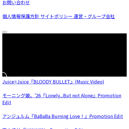
お問い合わせ
個人情報保護方針
サイトポリシー
運営・グループ会社
Juice=Juice『BLOODY BULLET』(Music Video)
モーニング娘。'26『Lonely...But not Alone』Promotion
Edit
アンジュルム『BaBaBa Burning Love！』Promotion Edit