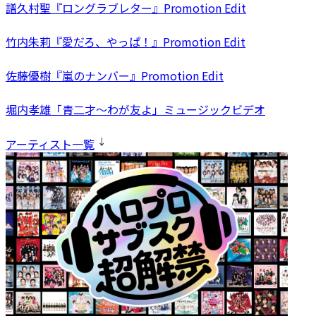
譜久村聖『ロングラブレター』Promotion Edit
竹内朱莉『愛だろ、やっぱ！』Promotion Edit
佐藤優樹『嵐のナンバー』Promotion Edit
堀内孝雄「青二才～わが友よ」ミュージックビデオ
アーティスト一覧