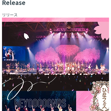
R
elease
リリース