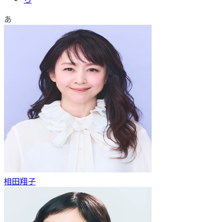
あ
相田翔子