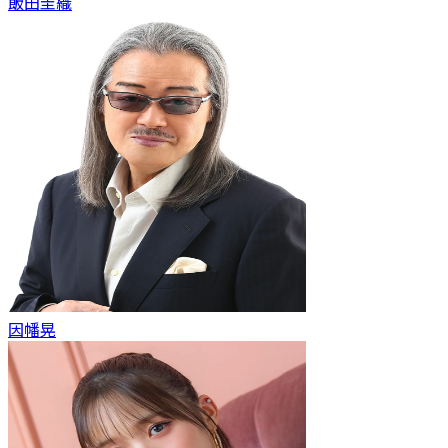
飯田圭織
因幡晃