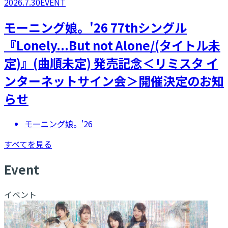
2026.7.30
EVENT
モーニング娘。'26 77thシングル
『Lonely...But not Alone/(タイトル未
定)』(曲順未定) 発売記念＜リミスタ イ
ンターネットサイン会＞開催決定のお知
らせ
モーニング娘。'26
すべてを見る
E
vent
イベント