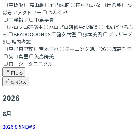
高橋愛
高山厳
竹内朱莉
田中れいな
辻希美
つ
ばきファクトリー
つんく♂
中澤裕子
中島早貴
ハロプロ研修生
ハロプロ研修生北海道
ばんばひろふ
み
BEYOOOOONDS
譜久村聖
藤本美貴
ブラザーズ
5
堀内孝雄
真野恵里菜
宮本佳林
モーニング娘。'26
森高千里
矢口真里
矢島舞美
ロージークロニクル
閉じる
絞り込み
2026
8
月
2026.8.5
NEWS