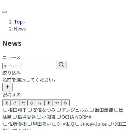
Top
News
N
ews
ニュース
絞り込み
名前を選択してください。
選択する
あ
さ
た
な
は
ま
や
ら
相田翔子
安倍なつみ
アンジュルム
飯田圭織
因
幡晃
稲場愛香
小関舞
OCHA NORMA
佐藤優樹
里田まい
シャ乱Q
Juice=Juice
杉田二