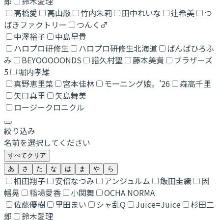
郎
鈴木愛理
高橋愛
高山厳
竹内朱莉
田中れいな
辻希美
つ
ばきファクトリー
つんく♂
中澤裕子
中島早貴
ハロプロ研修生
ハロプロ研修生北海道
ばんばひろふ
み
BEYOOOOONDS
譜久村聖
藤本美貴
ブラザーズ
5
堀内孝雄
真野恵里菜
宮本佳林
モーニング娘。'26
森高千里
矢口真里
矢島舞美
ロージークロニクル
絞り込み
名前を選択してください
すべてクリア
あ
さ
た
な
は
ま
や
ら
相田翔子
安倍なつみ
アンジュルム
飯田圭織
因
幡晃
稲場愛香
小関舞
OCHA NORMA
佐藤優樹
里田まい
シャ乱Q
Juice=Juice
杉田二
郎
鈴木愛理