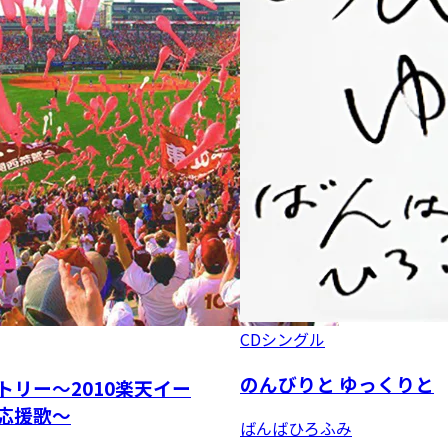
CDシングル
のんびりと ゆっくりと
トリー～2010楽天イー
応援歌～
ばんばひろふみ