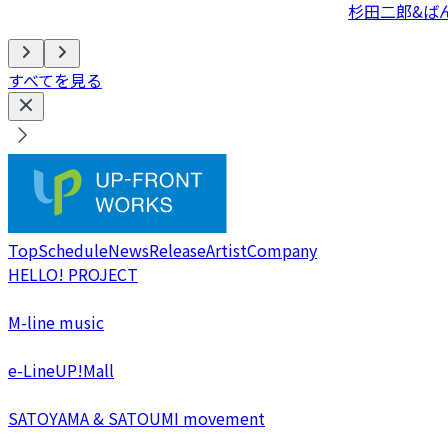
杉田二郎&ば
すべてを見る
Top
Schedule
News
Release
Artist
Company
HELLO! PROJECT
M-line music
e-LineUP!Mall
SATOYAMA & SATOUMI movement