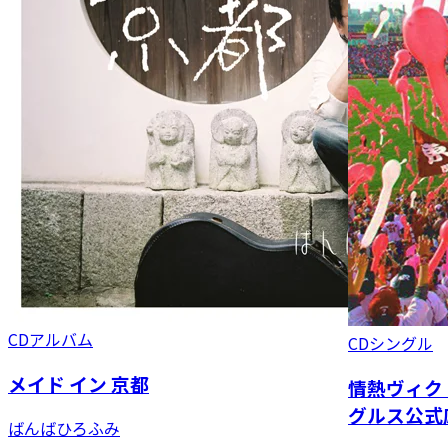
CDアルバム
CDシングル
メイド イン 京都
情熱ヴィク
グルス公式
ばんばひろふみ