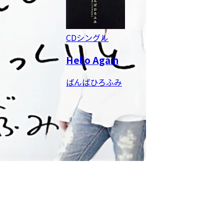
CDシングル
Hello Again
ばんばひろふみ