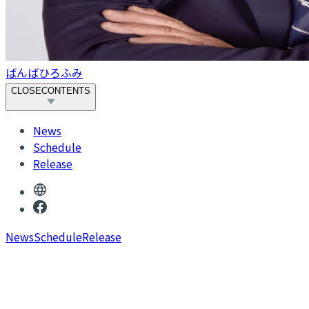
ばんばひろふみ
CLOSE
CONTENTS
News
Schedule
Release
News
Schedule
Release