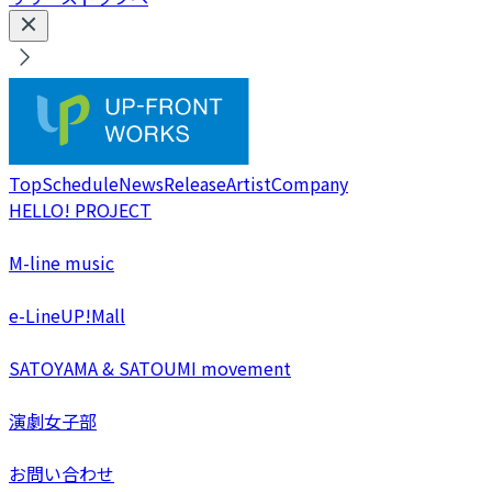
Top
Schedule
News
Release
Artist
Company
HELLO! PROJECT
M-line music
e-LineUP!Mall
SATOYAMA & SATOUMI movement
演劇女子部
お問い合わせ