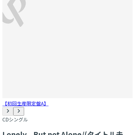
【初回生産限定盤A】
CDシングル
Lonely...But not Alone/(タイトル未