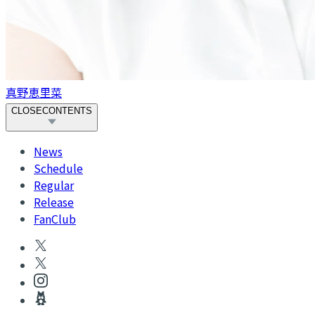
真野恵里菜
CLOSE
CONTENTS
News
Schedule
Regular
Release
FanClub