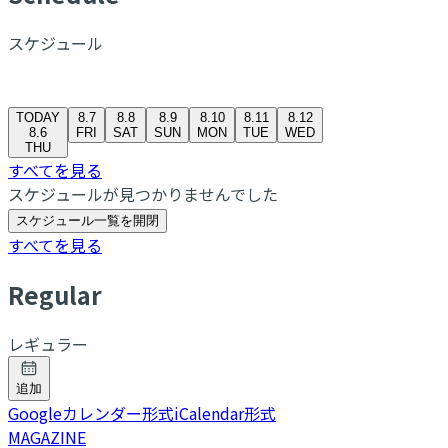
スケジュール
TODAY
8.7
8.8
8.9
8.10
8.11
8.12
8.6
FRI
SAT
SUN
MON
TUE
WED
THU
すべてを見る
スケジュールが見つかりませんでした
スケジュール一覧を開閉
すべてを見る
R
egular
レギュラー
追加
Googleカレンダー形式
iCalendar形式
MAGAZINE