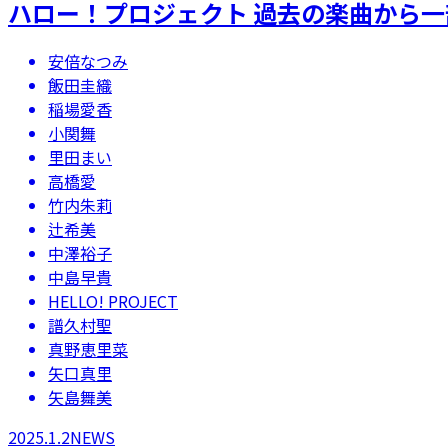
ハロー！プロジェクト 過去の楽曲から一
安倍なつみ
飯田圭織
稲場愛香
小関舞
里田まい
高橋愛
竹内朱莉
辻希美
中澤裕子
中島早貴
HELLO! PROJECT
譜久村聖
真野恵里菜
矢口真里
矢島舞美
2025.1.2
NEWS