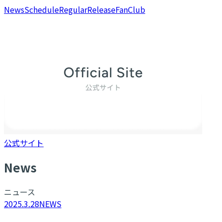
News
Schedule
Regular
Release
FanClub
公式サイト
N
ews
ニュース
2025.3.28
NEWS