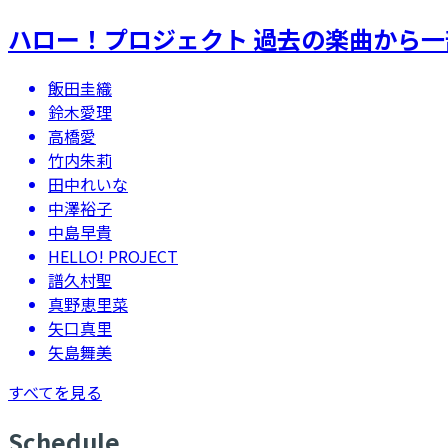
ハロー！プロジェクト 過去の楽曲から
飯田圭織
鈴木愛理
高橋愛
竹内朱莉
田中れいな
中澤裕子
中島早貴
HELLO! PROJECT
譜久村聖
真野恵里菜
矢口真里
矢島舞美
すべてを見る
S
chedule