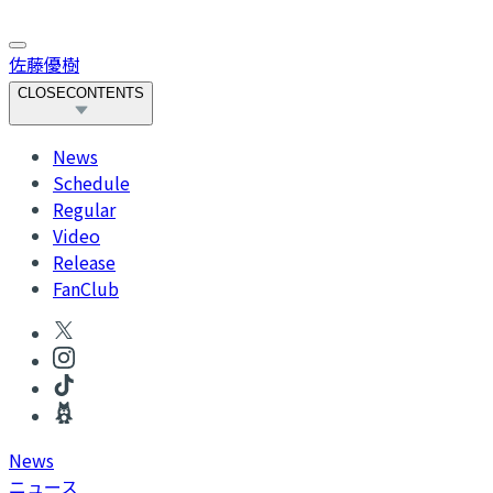
佐藤優樹
CLOSE
CONTENTS
News
Schedule
Regular
Video
Release
FanClub
News
ニュース