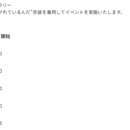
ャラリー
焦がれているんだ”衣装を着用してイベントを実施いたします。
ト開始
0
0
0
0
5