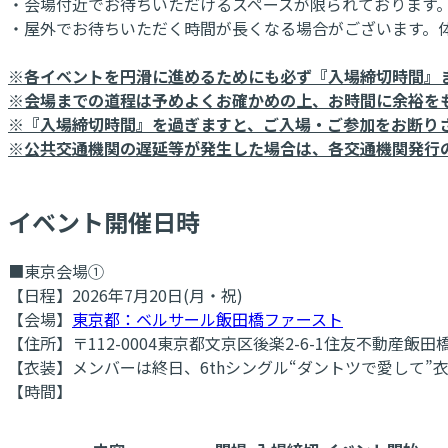
・会場付近でお待ちいただけるスペースが限られております
・屋外でお待ちいただく時間が長くなる場合がございます。
※各イベントを円滑に進めるためにも必ず『入場締切時間』
※会場までの道程は予めよくお確かめの上、お時間に余裕を
※『入場締切時間』を過ぎますと、ご入場・ご参加をお断り
※公共交通機関の遅延等が発生した場合は、各交通機関発行
イベント開催日時
■東京会場①
【日程】2026年7月20日(月・祝)
【会場】
東京都：ベルサール飯田橋ファースト
【住所】〒112-0004東京都文京区後楽2-6-1住友不動産飯
【衣装】メンバーは終日、6thシングル“ダントツで愛して”
【時間】