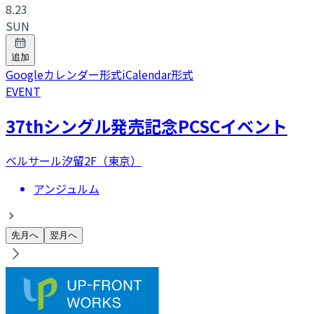
8.23
SUN
追加
Googleカレンダー形式
iCalendar形式
EVENT
37thシングル発売記念PCSCイベント
ベルサール汐留2F（東京）
アンジュルム
先月へ
翌月へ