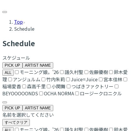
Top
Schedule
Schedule
スケジュール
PICK UP
ARTIST NAME
モーニング娘。'26
譜久村聖
佐藤優樹
鈴木愛
ALL
理
アンジュルム
竹内朱莉
Juice=Juice
宮本佳林
稲場愛香
森高千里
小関舞
つばきファクトリー
BEYOOOOONDS
OCHA NORMA
ロージークロニクル
PICK UP
ARTIST NAME
名前を選択してください
すべてクリア
モーニング娘。'26
譜久村聖
佐藤優樹
鈴木愛
ALL