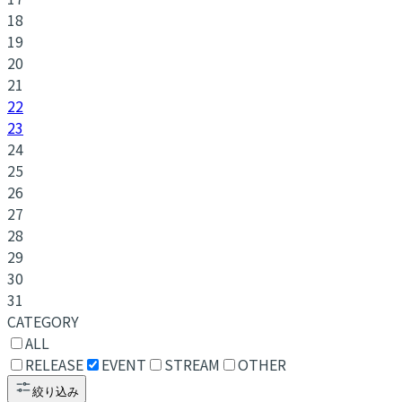
18
19
20
21
22
23
24
25
26
27
28
29
30
31
CATEGORY
ALL
RELEASE
EVENT
STREAM
OTHER
絞り込み