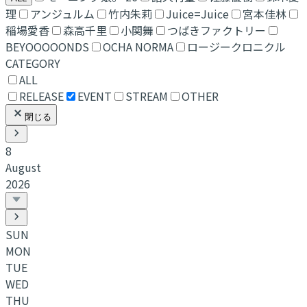
理
アンジュルム
竹内朱莉
Juice=Juice
宮本佳林
稲場愛香
森高千里
小関舞
つばきファクトリー
BEYOOOOONDS
OCHA NORMA
ロージークロニクル
CATEGORY
ALL
RELEASE
EVENT
STREAM
OTHER
閉じる
8
August
2026
SUN
MON
TUE
WED
THU