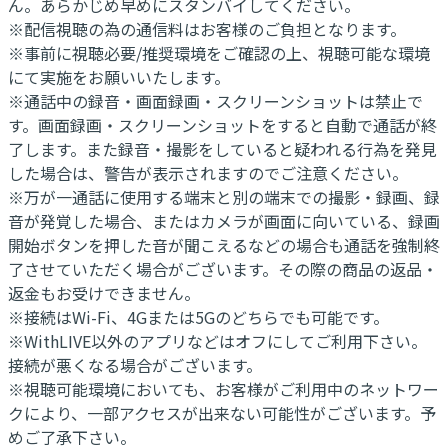
ん。あらかじめ早めにスタンバイしてください。
※配信視聴の為の通信料はお客様のご負担となります。
※事前に視聴必要/推奨環境をご確認の上、視聴可能な環境
にて実施をお願いいたします。
※通話中の録音・画面録画・スクリーンショットは禁止で
す。画面録画・スクリーンショットをすると自動で通話が終
了します。また録音・撮影をしていると疑われる行為を発見
した場合は、警告が表示されますのでご注意ください。
※万が一通話に使用する端末と別の端末での撮影・録画、録
音が発覚した場合、またはカメラが画面に向いている、録画
開始ボタンを押した音が聞こえるなどの場合も通話を強制終
了させていただく場合がございます。その際の商品の返品・
返金もお受けできません。
※接続はWi-Fi、4Gまたは5Gのどちらでも可能です。
※WithLIVE以外のアプリなどはオフにしてご利用下さい。
接続が悪くなる場合がございます。
※視聴可能環境においても、お客様がご利用中のネットワー
クにより、一部アクセスが出来ない可能性がございます。予
めご了承下さい。