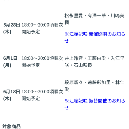
松永里愛・有澤一華・川嶋美
楓
5月28日
18:00～20:00頃順次
(木)
開始予定
※江端妃咲 開催延期のお知ら
せ
6月1日
18:00～20:00頃順次
井上玲音・工藤由愛・入江里
(月)
開始予定
咲・石山咲良
段原瑠々・遠藤彩加里・林仁
愛
6月18日
18:00～20:00頃順次
(木)
開始予定
※江端妃咲 振替開催のお知ら
せ
対象商品