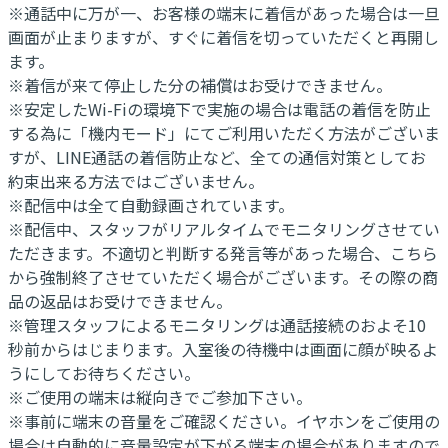
※通話中に万が一、お客様の端末に着信があった場合は一旦
画面が止まりますが、すぐに着信を切っていただくと再開し
ます。
※着信が来て停止した分の補償はお受けできません。
※安定したWi-Fiの環境下で実施の場合は電話の着信を防止
する為に「機内モード」にてご利用いただく方法がございま
すが、LINE通話の着信防止など、全ての通信対策としてお
約束出来る方法ではございません。
※配信中は全て自動録画されています。
※配信中、スタッフがリアルタイムでモニタリングさせてい
ただきます。不適切と判断する発言等があった場合、こちら
から強制終了させていただく場合がございます。その際の商
品の返品はお受けできません。
※管理スタッフによるモニタリングは通話接続のおよそ10
秒前からはじまります。入室後の待機中は画面に顔が映るよ
うにしてお待ちください。
※ご使用の端末は縦向きでご参加下さい。
※事前に端末の音量をご確認ください。イヤホンをご使用の
場合は自動的に音量設定が下がる端末の場合がありますので