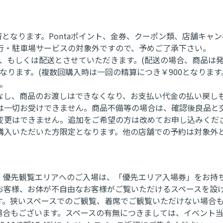
済となります。Pontaポイント、金券、クーポン類、店舗キャ
行・駐車場サービスの対象外ですので、予めご了承下さい。
頭、もしくは配送とさせていただきます。(配送の場合、商品は
なります。(複数回購入時は一回の精算につき￥900となります
。
なし、商品のお渡しはできなくなり、お支払い代金の払い戻し
は一切お受けできません。商品不備等の場合は、確認後良品と
変更はできません。追加をご希望の方は改めてお申し込みくだ
購入いただいた方限定となります。他の店舗での予約は対象外
。優先観覧エリアへのご入場は、「優先エリア入場券」をお持
お客様、お体が不自由なお客様がご覧いただけるスペースを設
す。狭いスペースでのご観覧、着席でご観覧いただけない場合
場合もございます。スペースの有無につきましては、イベント