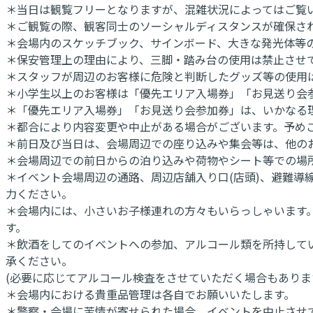
＊当日は観覧フリーとなりますが、混雑状況によってはご覧
＊ご観覧の際、観客同士のソーシャルディスタンスが確保さ
＊会場内のスケッチブック、サインボード、大きな発光体等
＊保安管理上の理由により、三脚・踏み台の使用は禁止させて
＊スタッフが周辺のお客様に危険と判断したグッズ等の使用
＊小学生以上のお客様は「優先エリア入場券」「お見送り会
＊「優先エリア入場券」「お見送り会参加券」は、いかなる
＊都合により内容変更や中止がある場合がございます。予め
＊前日及び当日は、会場周辺での座り込みや集会等は、他の
＊会場周辺での前日からの泊り込みや荷物やシート等での場
＊イベント会場周辺の通路、周辺店舗入り口(店頭)、避難
力ください。
＊会場内には、小さいお子様連れの方々もいらっしゃいます
す。
＊飲酒をしてのイベントへの参加、アルコール類を所持して
承ください。
(必要に応じてアルコール検査をさせていただく場合もありま
＊会場内における貴重品管理は各自でお願いいたします。
＊警察・会場に苦情が寄せられた場合、イベントを中止させ