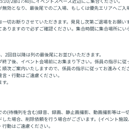
10/2部17:40)にイベントスペース近辺にご集合ください。
が無効となり、最後尾でのご入場、もしくは優先エリアへご入
は一切お断りさせていただきます。発見し次第ご退場をお願い
てありますので必ずご確認ください。集合時間に集合場所にい
、2回目以降は列の最後尾にお並びいただきます。
ブ終了後、イベント会場前にお集まり下さい。係員の指示に従
く順次ご案内いたしますので、係員の指示に従ってお進みくだ
発言・行動はご遠慮ください。
ます。
の(待機列を含む)録音、録画、静止画撮影、動画撮影等は一
ドした場合、削除依頼を行う場合がございます。(イベント施設
・行動はご遠慮ください。