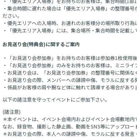
・「優先エリア入場券」をお持ちのお客様は、集合時間(1部15:
・集合時間に遅れた場合は「優先エリア入場券」の整理番号
ださい。
・優先エリアへの入場時、お連れのお客様分の場所取り行為
・「優先エリア入場券」には、集合場所・集合時間を記載し
お見送り会(特典会)に関するご案内
・「お見送り会参加券」をお持ちのお客様は参加券1枚使用後
・「お見送り会参加券」のみをお持ちのお客様は、ミニライ
・お見送り会は、「お見送り会参加券」の整理番号に関係な
・お見送り会の際、メンバーへの誹謗中傷、モラルに反する
・係員がお客様の肩や腕など体に触れて誘導する場合があり
以下の諸注意を守ってイベントにご参加下さい。
(諸注意)
＊本イベントは、イベント会場内およびイベント会場敷地内で
なお、録音物、撮影した静止画、動画をSNS等にアップロー
＊お見送り会の際、本人への誹謗中傷、モラルに反する発言