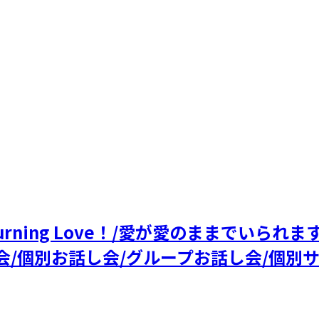
 Burning Love！/愛が愛のままでい
会/個別お話し会/グループお話し会/個別