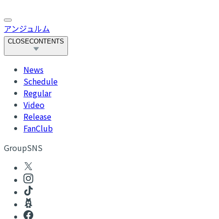
アンジュルム
CLOSE
CONTENTS
News
Schedule
Regular
Video
Release
FanClub
GroupSNS