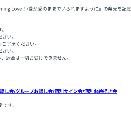
Ba Burning Love！/愛が愛のままでいられますように』の
す。
ださい。
めご了承ください。
ださい。
ル、返金は一切お受けできません。
お話し会/グループお話し会/個別サイン会/個別お絵描き会
定です。