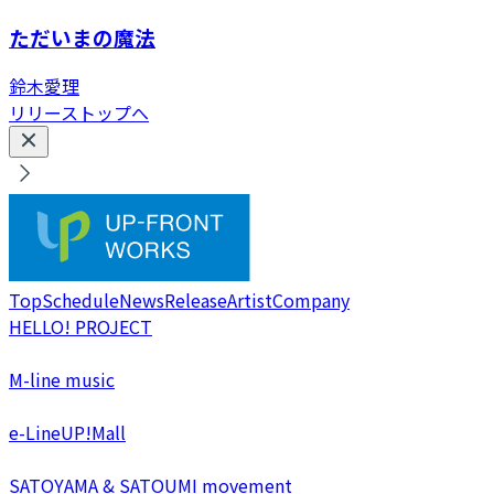
ただいまの魔法
鈴木愛理
リリーストップへ
Top
Schedule
News
Release
Artist
Company
HELLO! PROJECT
M-line music
e-LineUP!Mall
SATOYAMA & SATOUMI movement