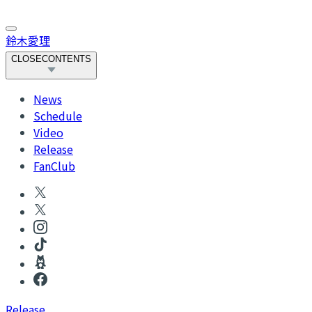
鈴木愛理
CLOSE
CONTENTS
News
Schedule
Video
Release
FanClub
R
elease