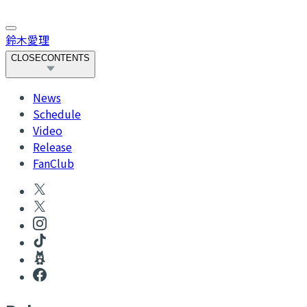
鈴木愛理
CLOSE
CONTENTS
News
Schedule
Video
Release
FanClub