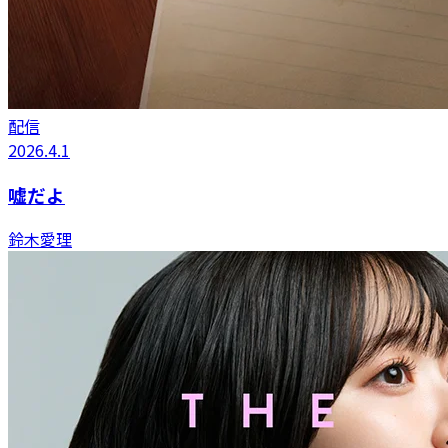
配信
2026.4.1
嘘だよ
鈴木愛理