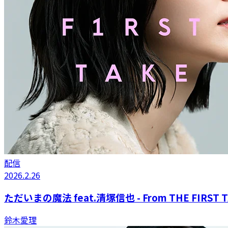
配信
2026.2.26
ただいまの魔法 feat.清塚信也 - From THE FIRST 
鈴木愛理