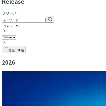
R
elease
リリース
発売日降順
2026