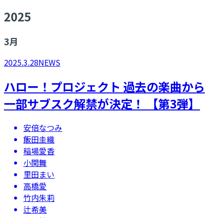
2025
3
月
2025.3.28
NEWS
ハロー！プロジェクト 過去の楽曲から
一部サブスク解禁が決定！ 【第3弾】
安倍なつみ
飯田圭織
稲場愛香
小関舞
里田まい
高橋愛
竹内朱莉
辻希美