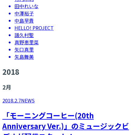
田中れいな
中澤裕子
中島早貴
HELLO! PROJECT
譜久村聖
真野恵里菜
矢口真里
矢島舞美
2018
2
月
2018.2.7
NEWS
「モーニングコーヒー(20th
Anniversary Ver.)」のミュージックビ