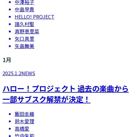
中澤裕子
中島早貴
HELLO! PROJECT
譜久村聖
真野恵里菜
矢口真里
矢島舞美
1
月
2025.1.2
NEWS
ハロー！プロジェクト 過去の楽曲から
一部サブスク解禁が決定！
飯田圭織
鈴木愛理
高橋愛
竹内朱莉