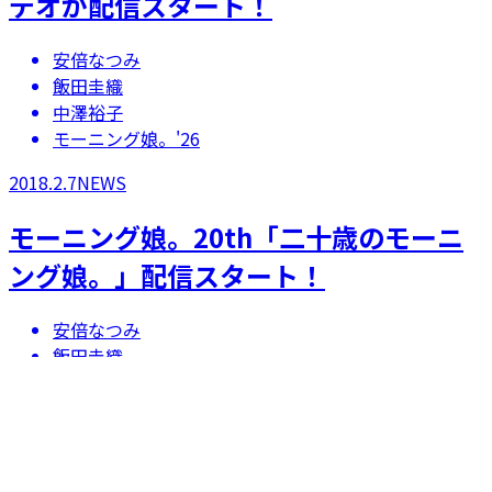
デオが配信スタート！
安倍なつみ
飯田圭織
中澤裕子
モーニング娘。'26
2018.2.7
NEWS
モーニング娘。20th「二十歳のモーニ
ング娘。」配信スタート！
安倍なつみ
飯田圭織
高橋愛
中澤裕子
藤本美貴
モーニング娘。'26
矢口真里