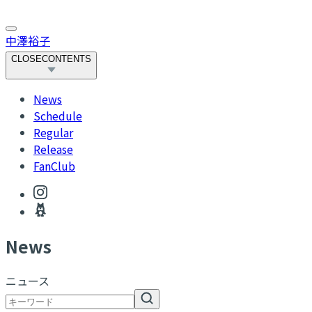
中澤裕子
CLOSE
CONTENTS
News
Schedule
Regular
Release
FanClub
N
ews
ニュース