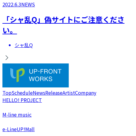
2022.6.3
NEWS
「シャ乱Q」偽サイトにご注意くださ
い。
シャ乱Q
Top
Schedule
News
Release
Artist
Company
HELLO! PROJECT
M-line music
e-LineUP!Mall