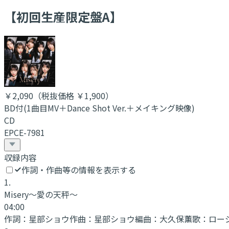
【初回生産限定盤A】
￥2,090
（税抜価格 ￥1,900
）
BD付(1曲目MV＋Dance Shot Ver.＋メイキング映像)
CD
EPCE-7981
収録内容
作詞・作曲等の情報を表示する
1
.
Misery～愛の天秤～
04:00
作詞：
星部ショウ
作曲：
星部ショウ
編曲：
大久保薫
歌：
ロー