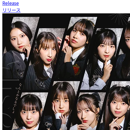
R
elease
リリース