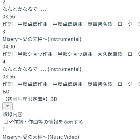
2
.
なんとかなるでしょ
03:56
作詞：
中島卓偉
作曲：
中島卓偉
編曲：
炭竃智弘
歌：
ロージー
3
.
Misery～愛の天秤～
(Instrumental)
04:00
作詞：
星部ショウ
作曲：
星部ショウ
編曲：
大久保薫
歌：
ロー
4
.
なんとかなるでしょ
(Instrumental)
03:56
作詞：
中島卓偉
作曲：
中島卓偉
編曲：
炭竃智弘
歌：
ロージー
BD
【初回生産限定盤A】BD
収録内容
作詞・作曲等の情報を表示する
1
.
Misery～愛の天秤～
(Music Video)