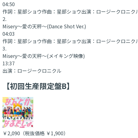
04:50
作詞：
星部ショウ
作曲：
星部ショウ
出演：
ロージークロニク
2
.
Misery～愛の天秤～
(Dance Shot Ver.)
04:03
作詞：
星部ショウ
作曲：
星部ショウ
出演：
ロージークロニク
3
.
Misery～愛の天秤～
(メイキング映像)
13:37
出演：
ロージークロニクル
【初回生産限定盤B】
￥2,090
（税抜価格 ￥1,900
）