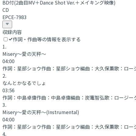
BD付(2曲目MV＋Dance Shot Ver.＋メイキング映像)
CD
EPCE-7983
収録内容
作詞・作曲等の情報を表示する
1
.
Misery～愛の天秤～
04:00
作詞：
星部ショウ
作曲：
星部ショウ
編曲：
大久保薫
歌：
ロー
2
.
なんとかなるでしょ
03:56
作詞：
中島卓偉
作曲：
中島卓偉
編曲：
炭竃智弘
歌：
ロージー
3
.
Misery～愛の天秤～
(Instrumental)
04:00
作詞：
星部ショウ
作曲：
星部ショウ
編曲：
大久保薫
歌：
ロー
4
.