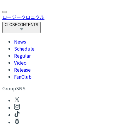
ロージークロニクル
CLOSE
CONTENTS
News
Schedule
Regular
Video
Release
FanClub
GroupSNS