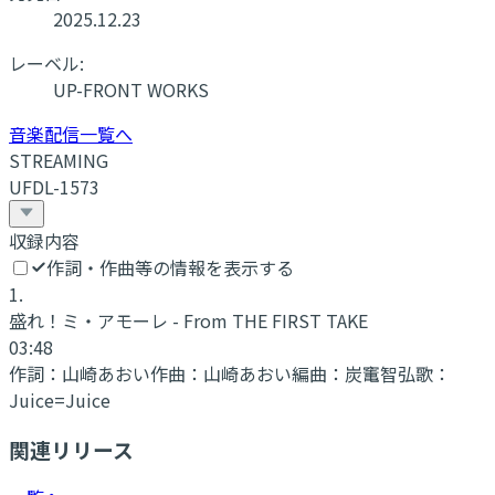
2025.12.23
レーベル:
UP-FRONT WORKS
音楽配信一覧へ
STREAMING
UFDL-1573
収録内容
作詞・作曲等の情報を表示する
1
.
盛れ！ミ・アモーレ - From THE FIRST TAKE
03:48
作詞：
山崎あおい
作曲：
山崎あおい
編曲：
炭竃智弘
歌：
Juice=Juice
関連リリース