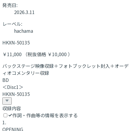
発売日:
2026.3.11
レーベル:
hachama
HKXN-50135
￥11,000 （税抜価格 ￥10,000 ）
バックステージ映像収録＋フォトブックレット封入＋オーデ
ィオコメンタリー収録
BD
＜Disc1＞
HKXN-50135
収録内容
作詞・作曲等の情報を表示する
1
.
OPENING