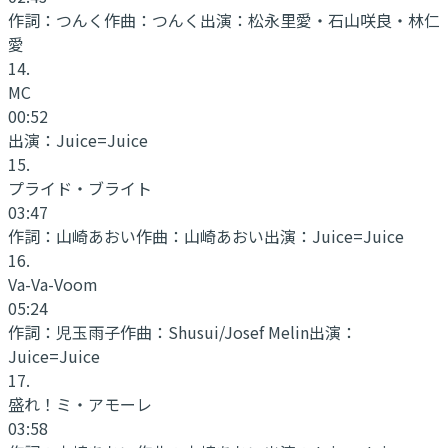
作詞：
つんく
作曲：
つんく
出演：
松永里愛・石山咲良・林仁
愛
14
.
MC
00:52
出演：
Juice=Juice
15
.
プライド・ブライト
03:47
作詞：
山崎あおい
作曲：
山崎あおい
出演：
Juice=Juice
16
.
Va-Va-Voom
05:24
作詞：
児玉雨子
作曲：
Shusui/Josef Melin
出演：
Juice=Juice
17
.
盛れ！ミ・アモーレ
03:58