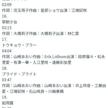
02:09
作詞：
児玉雨子
作曲：
星部ショウ
出演：
江端妃咲
16
.
禁断少女
02:15
作詞：
大橋莉子
作曲：
大橋莉子
出演：
林仁愛
17
.
トウキョウ・ブラー
04:04
作詞：
山崎あおい
作曲：
Erik Lidbom
出演：
段原瑠々・松永
里愛・有澤一華・入江里咲・遠藤彩加里
18
.
プライド・ブライト
03:47
作詞：
山崎あおい
作曲：
山崎あおい
出演：
井上玲音・工藤由
愛・江端妃咲・石山咲良・川嶋美楓
19
.
如雨露