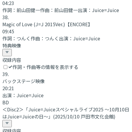
04:23
作詞：
前山田健一
作曲：
前山田健一
出演：
Juice=Juice
38
.
Magic of Love (J=J 2015Ver.)
【ENCORE】
09:45
作詞：
つんく
作曲：
つんく
出演：
Juice=Juice
特典映像
収録内容
作詞・作曲等の情報を表示する
39
.
バックステージ映像
20:21
出演：
Juice=Juice
BD
＜Disc2＞「Juice=Juiceスペシャルライブ2025 ～10月10日
はJuice=Juiceの日～」(2025/10/10 戸田市文化会館)
収録内容