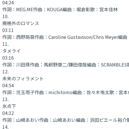
04:24
作詞：
MEG.ME
作曲：
KOUGA
編曲：
堀倉彰
歌：
宮本佳林
10
.
規格外のロマンス
03:11
作詞：
西野蒟蒻
作曲：
Caroline Gustavsson/Chris Meyer
編曲
11
.
タメライ
03:16
作詞：
川田琢
作曲：
馬飼野康二/鎌田俊哉
編曲：
SCRAMBLES
12
.
未来のフィラメント
04:54
作詞：
児玉雨子
作曲：
michitomo
編曲：
佐々木侑太
歌：
宮本
13
.
氷点下
04:32
作詞：
山崎あおい
作曲：
山崎あおい
編曲：
浜田ピエール裕介
14
.