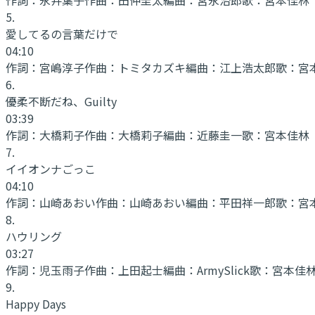
5
.
愛してるの言葉だけで
04:10
作詞：
宮嶋淳子
作曲：
トミタカズキ
編曲：
江上浩太郎
歌：
宮
6
.
優柔不断だね、Guilty
03:39
作詞：
大橋莉子
作曲：
大橋莉子
編曲：
近藤圭一
歌：
宮本佳林
7
.
イイオンナごっこ
04:10
作詞：
山崎あおい
作曲：
山崎あおい
編曲：
平田祥一郎
歌：
宮
8
.
ハウリング
03:27
作詞：
児玉雨子
作曲：
上田起士
編曲：
ArmySlick
歌：
宮本佳
9
.
Happy Days