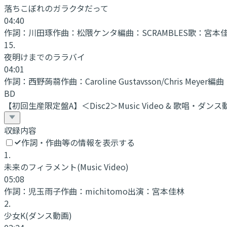
落ちこぼれのガラクタだって
04:40
作詞：
川田琢
作曲：
松隈ケンタ
編曲：
SCRAMBLES
歌：
宮本
15
.
夜明けまでのララバイ
04:01
作詞：
西野蒟蒻
作曲：
Caroline Gustavsson/Chris Meyer
編曲
BD
【初回生産限定盤A】＜Disc2＞Music Video & 歌唱・ダンス
収録内容
作詞・作曲等の情報を表示する
1
.
未来のフィラメント
(Music Video)
05:08
作詞：
児玉雨子
作曲：
michitomo
出演：
宮本佳林
2
.
少女K
(ダンス動画)