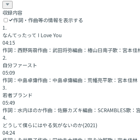
収録内容
作詞・作曲等の情報を表示する
1
.
なんてったって I Love You
04:15
作詞：
西野蒟蒻
作曲：
武田将弥
編曲：
椿山日南子
歌：
宮本佳
2
.
自分ファースト
05:09
作詞：
中島卓偉
作曲：
中島卓偉
編曲：
荒幡亮平
歌：
宮本佳林
3
.
若者ブランド
05:49
作詞：
水内ほのか
作曲：
佐藤カズキ
編曲：
SCRAMBLES
歌：
4
.
どうして僕らにはやる気がないのか(2021)
04:24
作詞：
永井葉子
作曲：
田仲圭太
編曲：
宮永治郎
歌：
宮本佳林