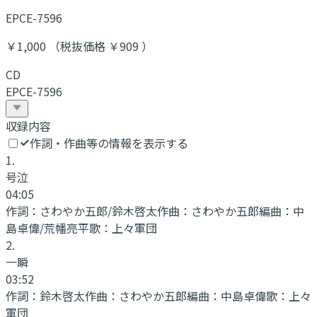
EPCE-7596
￥1,000 （税抜価格 ￥909 ）
CD
EPCE-7596
収録内容
作詞・作曲等の情報を表示する
1
.
号泣
04:05
作詞：
さわやか五郎/鈴木啓太
作曲：
さわやか五郎
編曲：
中
島卓偉/荒幡亮平
歌：
上々軍団
2
.
一瞬
03:52
作詞：
鈴木啓太
作曲：
さわやか五郎
編曲：
中島卓偉
歌：
上々
軍団