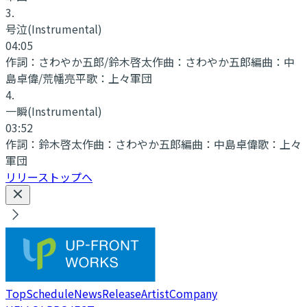
3
.
号泣
(Instrumental)
04:05
作詞：
さわやか五郎/鈴木啓太
作曲：
さわやか五郎
編曲：
中
島卓偉/荒幡亮平
歌：
上々軍団
4
.
一瞬
(Instrumental)
03:52
作詞：
鈴木啓太
作曲：
さわやか五郎
編曲：
中島卓偉
歌：
上々
軍団
リリーストップへ
Top
Schedule
News
Release
Artist
Company