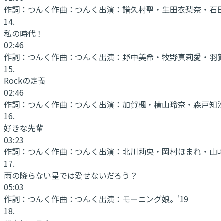
作詞：
つんく
作曲：
つんく
出演：
譜久村聖・生田衣梨奈・石
14
.
私の時代！
02:46
作詞：
つんく
作曲：
つんく
出演：
野中美希・牧野真莉愛・羽
15
.
Rockの定義
02:46
作詞：
つんく
作曲：
つんく
出演：
加賀楓・横山玲奈・森戸知
16
.
好きな先輩
03:23
作詞：
つんく
作曲：
つんく
出演：
北川莉央・岡村ほまれ・山
17
.
雨の降らない星では愛せないだろう？
05:03
作詞：
つんく
作曲：
つんく
出演：
モーニング娘。'19
18
.