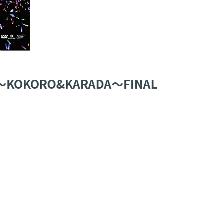
OKORO&KARADA〜FINAL