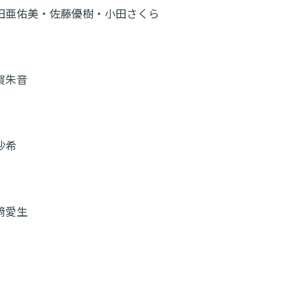
田亜佑美・佐藤優樹・小田さくら
賀朱音
沙希
﨑愛生