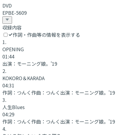
DVD
EPBE-5609
収録内容
作詞・作曲等の情報を表示する
1
.
OPENING
01:44
出演：
モーニング娘。'19
2
.
KOKORO＆KARADA
04:31
作詞：
つんく
作曲：
つんく
出演：
モーニング娘。'19
3
.
人生Blues
04:29
作詞：
つんく
作曲：
つんく
出演：
モーニング娘。'19
4
.