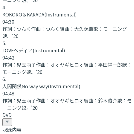
ーニング娘。'20
4
.
KOKORO＆KARADA
(Instrumental)
04:30
作詞：
つんく
作曲：
つんく
編曲：
大久保薫
歌：
モーニング
娘。'20
5
.
LOVEペディア
(Instrumental)
04:42
作詞：
児玉雨子
作曲：
オオヤギヒロオ
編曲：
平田祥一郎
歌：
モーニング娘。'20
6
.
人間関係No way way
(Instrumental)
04:48
作詞：
児玉雨子
作曲：
オオヤギヒロオ
編曲：
鈴木俊介
歌：
モ
ーニング娘。'20
DVD
収録内容