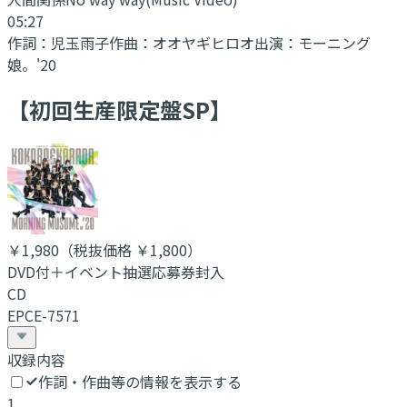
05:27
作詞：
児玉雨子
作曲：
オオヤギヒロオ
出演：
モーニング
娘。'20
【初回生産限定盤SP】
￥1,980
（税抜価格 ￥1,800
）
DVD付＋イベント抽選応募券封入
CD
EPCE-7571
収録内容
作詞・作曲等の情報を表示する
1
.