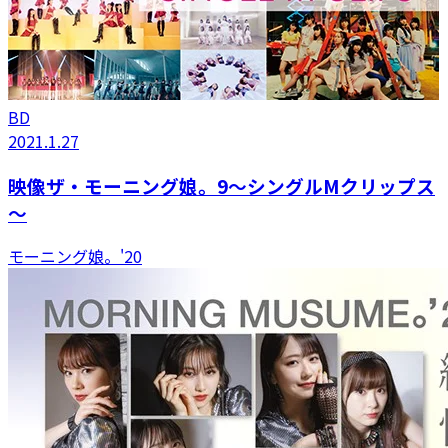
BD
2021.1.27
映像ザ・モーニング娘。9～シングルMクリップス
～
モーニング娘。'20