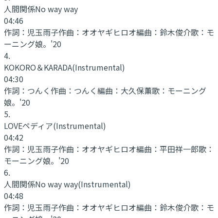
人間関係No way way
04:46
作詞：
児玉雨子
作曲：
オオヤギヒロオ
編曲：
鈴木俊介
歌：
モ
ーニング娘。'20
4
.
KOKORO＆KARADA
(Instrumental)
04:30
作詞：
つんく
作曲：
つんく
編曲：
大久保薫
歌：
モーニング
娘。'20
5
.
LOVEペディア
(Instrumental)
04:42
作詞：
児玉雨子
作曲：
オオヤギヒロオ
編曲：
平田祥一郎
歌：
モーニング娘。'20
6
.
人間関係No way way
(Instrumental)
04:48
作詞：
児玉雨子
作曲：
オオヤギヒロオ
編曲：
鈴木俊介
歌：
モ