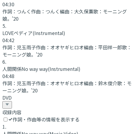
04:30
作詞：
つんく
作曲：
つんく
編曲：
大久保薫
歌：
モーニング
娘。'20
5
.
LOVEペディア
(Instrumental)
04:42
作詞：
児玉雨子
作曲：
オオヤギヒロオ
編曲：
平田祥一郎
歌：
モーニング娘。'20
6
.
人間関係No way way
(Instrumental)
04:48
作詞：
児玉雨子
作曲：
オオヤギヒロオ
編曲：
鈴木俊介
歌：
モ
ーニング娘。'20
DVD
収録内容
作詞・作曲等の情報を表示する
1
.
人間関係No way way
(Music Video)