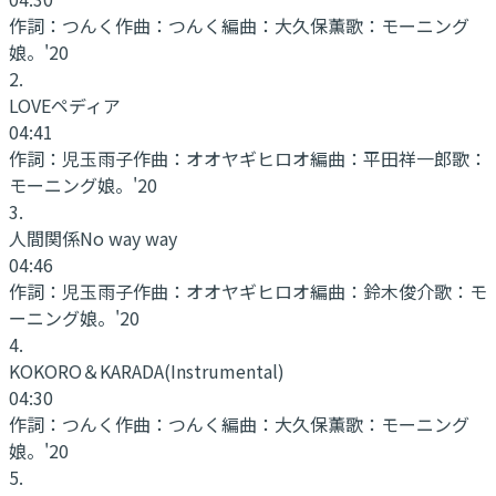
作詞：
つんく
作曲：
つんく
編曲：
大久保薫
歌：
モーニング
娘。'20
2
.
LOVEペディア
04:41
作詞：
児玉雨子
作曲：
オオヤギヒロオ
編曲：
平田祥一郎
歌：
モーニング娘。'20
3
.
人間関係No way way
04:46
作詞：
児玉雨子
作曲：
オオヤギヒロオ
編曲：
鈴木俊介
歌：
モ
ーニング娘。'20
4
.
KOKORO＆KARADA
(Instrumental)
04:30
作詞：
つんく
作曲：
つんく
編曲：
大久保薫
歌：
モーニング
娘。'20
5
.