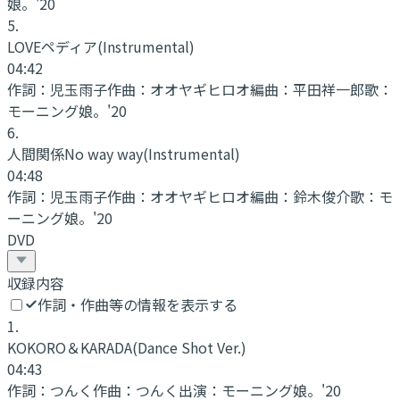
娘。'20
5
.
LOVEペディア
(Instrumental)
04:42
作詞：
児玉雨子
作曲：
オオヤギヒロオ
編曲：
平田祥一郎
歌：
モーニング娘。'20
6
.
人間関係No way way
(Instrumental)
04:48
作詞：
児玉雨子
作曲：
オオヤギヒロオ
編曲：
鈴木俊介
歌：
モ
ーニング娘。'20
DVD
収録内容
作詞・作曲等の情報を表示する
1
.
KOKORO＆KARADA
(Dance Shot Ver.)
04:43
作詞：
つんく
作曲：
つんく
出演：
モーニング娘。'20