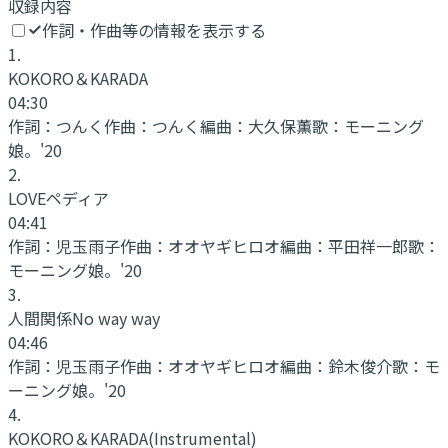
収録内容
作詞・作曲等の情報を表示する
1
.
KOKORO＆KARADA
04:30
作詞：
つんく
作曲：
つんく
編曲：
大久保薫
歌：
モーニング
娘。'20
2
.
LOVEペディア
04:41
作詞：
児玉雨子
作曲：
オオヤギヒロオ
編曲：
平田祥一郎
歌：
モーニング娘。'20
3
.
人間関係No way way
04:46
作詞：
児玉雨子
作曲：
オオヤギヒロオ
編曲：
鈴木俊介
歌：
モ
ーニング娘。'20
4
.
KOKORO＆KARADA
(Instrumental)