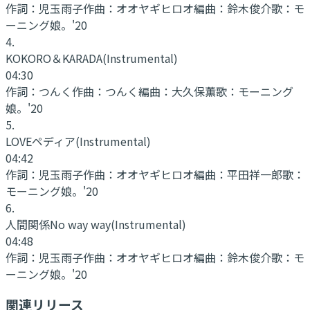
作詞：
児玉雨子
作曲：
オオヤギヒロオ
編曲：
鈴木俊介
歌：
モ
ーニング娘。'20
4
.
KOKORO＆KARADA
(Instrumental)
04:30
作詞：
つんく
作曲：
つんく
編曲：
大久保薫
歌：
モーニング
娘。'20
5
.
LOVEペディア
(Instrumental)
04:42
作詞：
児玉雨子
作曲：
オオヤギヒロオ
編曲：
平田祥一郎
歌：
モーニング娘。'20
6
.
人間関係No way way
(Instrumental)
04:48
作詞：
児玉雨子
作曲：
オオヤギヒロオ
編曲：
鈴木俊介
歌：
モ
ーニング娘。'20
関連リリース