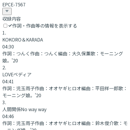
EPCE-7567
収録内容
作詞・作曲等の情報を表示する
1
.
KOKORO＆KARADA
04:30
作詞：
つんく
作曲：
つんく
編曲：
大久保薫
歌：
モーニング
娘。'20
2
.
LOVEペディア
04:41
作詞：
児玉雨子
作曲：
オオヤギヒロオ
編曲：
平田祥一郎
歌：
モーニング娘。'20
3
.
人間関係No way way
04:46
作詞：
児玉雨子
作曲：
オオヤギヒロオ
編曲：
鈴木俊介
歌：
モ