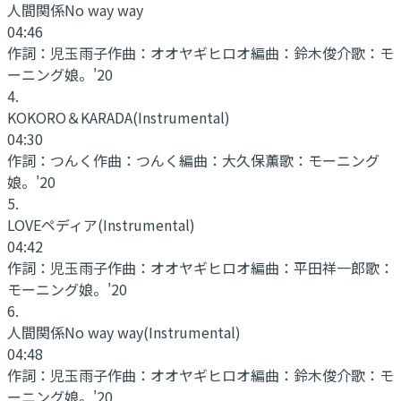
人間関係No way way
04:46
作詞：
児玉雨子
作曲：
オオヤギヒロオ
編曲：
鈴木俊介
歌：
モ
ーニング娘。'20
4
.
KOKORO＆KARADA
(Instrumental)
04:30
作詞：
つんく
作曲：
つんく
編曲：
大久保薫
歌：
モーニング
娘。'20
5
.
LOVEペディア
(Instrumental)
04:42
作詞：
児玉雨子
作曲：
オオヤギヒロオ
編曲：
平田祥一郎
歌：
モーニング娘。'20
6
.
人間関係No way way
(Instrumental)
04:48
作詞：
児玉雨子
作曲：
オオヤギヒロオ
編曲：
鈴木俊介
歌：
モ
ーニング娘。'20