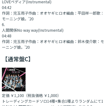
LOVEペディア
(Instrumental)
04:42
作詞：
児玉雨子
作曲：
オオヤギヒロオ
編曲：
平田祥一郎
歌：
モーニング娘。'20
6
.
人間関係No way way
(Instrumental)
04:48
作詞：
児玉雨子
作曲：
オオヤギヒロオ
編曲：
鈴木俊介
歌：
モ
ーニング娘。'20
【通常盤C】
定価
￥1,100
（税抜価格 ￥1,000
）
トレーディングカードソロ14種+集合1種よりランダムにて1