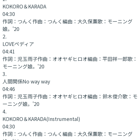
KOKORO＆KARADA
04:30
作詞：
つんく
作曲：
つんく
編曲：
大久保薫
歌：
モーニング
娘。'20
2
.
LOVEペディア
04:41
作詞：
児玉雨子
作曲：
オオヤギヒロオ
編曲：
平田祥一郎
歌：
モーニング娘。'20
3
.
人間関係No way way
04:46
作詞：
児玉雨子
作曲：
オオヤギヒロオ
編曲：
鈴木俊介
歌：
モ
ーニング娘。'20
4
.
KOKORO＆KARADA
(Instrumental)
04:30
作詞：
つんく
作曲：
つんく
編曲：
大久保薫
歌：
モーニング