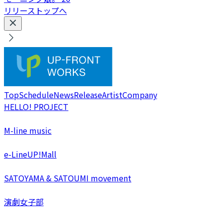
リリーストップへ
Top
Schedule
News
Release
Artist
Company
HELLO! PROJECT
M-line music
e-LineUP!Mall
SATOYAMA & SATOUMI movement
演劇女子部