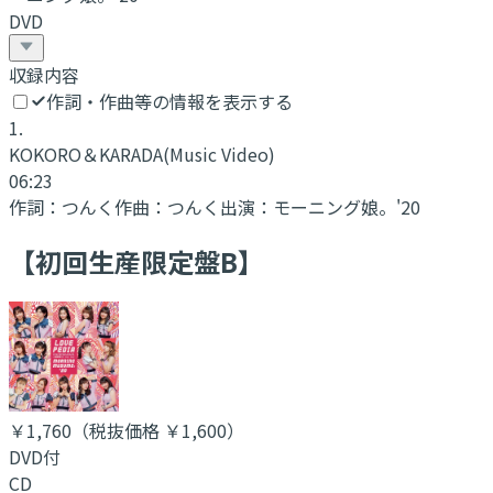
DVD
収録内容
作詞・作曲等の情報を表示する
1
.
KOKORO＆KARADA
(Music Video)
06:23
作詞：
つんく
作曲：
つんく
出演：
モーニング娘。'20
【初回生産限定盤B】
￥1,760
（税抜価格 ￥1,600
）
DVD付
CD