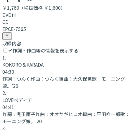
￥1,760
（税抜価格 ￥1,600
）
DVD付
CD
EPCE-7565
収録内容
作詞・作曲等の情報を表示する
1
.
KOKORO＆KARADA
04:30
作詞：
つんく
作曲：
つんく
編曲：
大久保薫
歌：
モーニング
娘。'20
2
.
LOVEペディア
04:41
作詞：
児玉雨子
作曲：
オオヤギヒロオ
編曲：
平田祥一郎
歌：
モーニング娘。'20
3
.