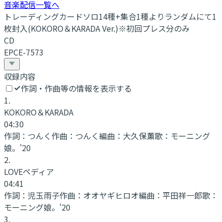
音楽配信一覧へ
トレーディングカードソロ14種+集合1種よりランダムにて1
枚封入(KOKORO＆KARADA Ver.)※初回プレス分のみ
CD
EPCE-7573
収録内容
作詞・作曲等の情報を表示する
1
.
KOKORO＆KARADA
04:30
作詞：
つんく
作曲：
つんく
編曲：
大久保薫
歌：
モーニング
娘。'20
2
.
LOVEペディア
04:41
作詞：
児玉雨子
作曲：
オオヤギヒロオ
編曲：
平田祥一郎
歌：
モーニング娘。'20
3
.