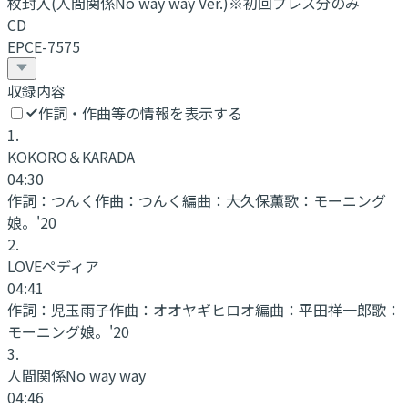
枚封入(人間関係No way way Ver.)※初回プレス分のみ
CD
EPCE-7575
収録内容
作詞・作曲等の情報を表示する
1
.
KOKORO＆KARADA
04:30
作詞：
つんく
作曲：
つんく
編曲：
大久保薫
歌：
モーニング
娘。'20
2
.
LOVEペディア
04:41
作詞：
児玉雨子
作曲：
オオヤギヒロオ
編曲：
平田祥一郎
歌：
モーニング娘。'20
3
.
人間関係No way way
04:46