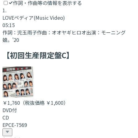
作詞・作曲等の情報を表示する
1
.
LOVEペディア
(Music Video)
05:15
作詞：
児玉雨子
作曲：
オオヤギヒロオ
出演：
モーニング
娘。'20
【初回生産限定盤C】
￥1,760
（税抜価格 ￥1,600
）
DVD付
CD
EPCE-7569