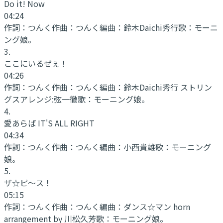
Do it! Now
04:24
作詞：
つんく
作曲：
つんく
編曲：
鈴木Daichi秀行
歌：
モーニ
ング娘。
3
.
ここにいるぜぇ！
04:26
作詞：
つんく
作曲：
つんく
編曲：
鈴木Daichi秀行 ストリン
グスアレンジ:弦一徹
歌：
モーニング娘。
4
.
愛あらば IT'S ALL RIGHT
04:34
作詞：
つんく
作曲：
つんく
編曲：
小西貴雄
歌：
モーニング
娘。
5
.
ザ☆ピ〜ス！
05:15
作詞：
つんく
作曲：
つんく
編曲：
ダンス☆マン horn
arrangement by 川松久芳
歌：
モーニング娘。