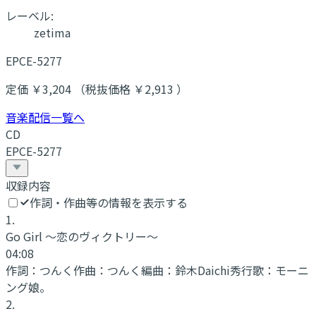
レーベル:
zetima
EPCE-5277
定価 ￥3,204 （税抜価格 ￥2,913 ）
音楽配信一覧へ
CD
EPCE-5277
収録内容
作詞・作曲等の情報を表示する
1
.
Go Girl 〜恋のヴィクトリー〜
04:08
作詞：
つんく
作曲：
つんく
編曲：
鈴木Daichi秀行
歌：
モーニ
ング娘。
2
.