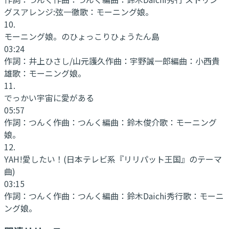
グスアレンジ:弦一徹
歌：
モーニング娘。
10
.
モーニング娘。のひょっこりひょうたん島
03:24
作詞：
井上ひさし/山元護久
作曲：
宇野誠一郎
編曲：
小西貴
雄
歌：
モーニング娘。
11
.
でっかい宇宙に愛がある
05:57
作詞：
つんく
作曲：
つんく
編曲：
鈴木俊介
歌：
モーニング
娘。
12
.
YAH!愛したい！(日本テレビ系『リリパット王国』のテーマ
曲)
03:15
作詞：
つんく
作曲：
つんく
編曲：
鈴木Daichi秀行
歌：
モーニ
ング娘。