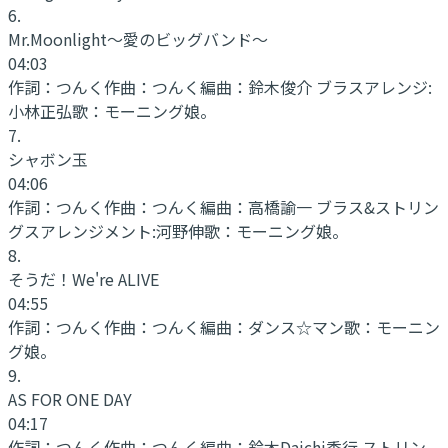
6
.
Mr.Moonlight〜愛のビッグバンド〜
04:03
作詞：
つんく
作曲：
つんく
編曲：
鈴木俊介 ブラスアレンジ:
小林正弘
歌：
モーニング娘。
7
.
シャボン玉
04:06
作詞：
つんく
作曲：
つんく
編曲：
高橋諭一 ブラス&ストリン
グスアレンジメント:河野伸
歌：
モーニング娘。
8
.
そうだ！We're ALIVE
04:55
作詞：
つんく
作曲：
つんく
編曲：
ダンス☆マン
歌：
モーニン
グ娘。
9
.
AS FOR ONE DAY
04:17
作詞：
つんく
作曲：
つんく
編曲：
鈴木Daichi秀行 ストリン