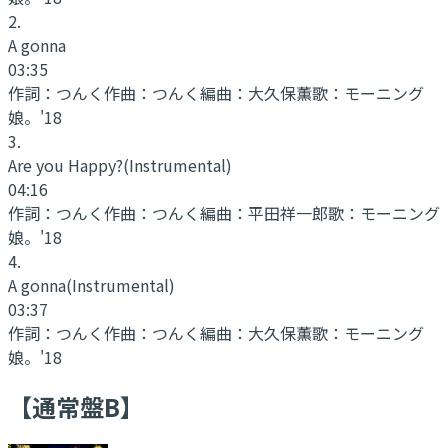
2
.
A gonna
03:35
作詞：
つんく
作曲：
つんく
編曲：
大久保薫
歌：
モーニング
娘。'18
3
.
Are you Happy?
(Instrumental)
04:16
作詞：
つんく
作曲：
つんく
編曲：
平田祥一郎
歌：
モーニング
娘。'18
4
.
A gonna
(Instrumental)
03:37
作詞：
つんく
作曲：
つんく
編曲：
大久保薫
歌：
モーニング
娘。'18
【通常盤B】