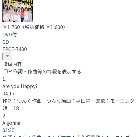
￥1,760
（税抜価格 ￥1,600
）
DVD付
CD
EPCE-7400
収録内容
作詞・作曲等の情報を表示する
1
.
Are you Happy?
04:17
作詞：
つんく
作曲：
つんく
編曲：
平田祥一郎
歌：
モーニング
娘。'18
2
.
A gonna
03:35