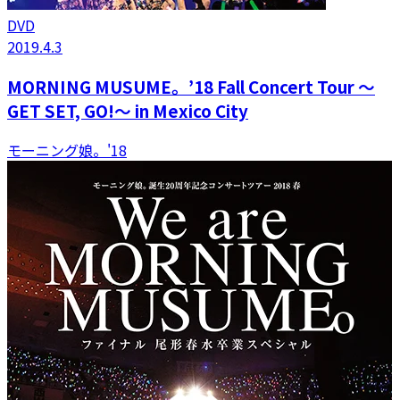
DVD
2019.4.3
MORNING MUSUME。’18 Fall Concert Tour 〜
GET SET, GO!〜 in Mexico City
モーニング娘。'18