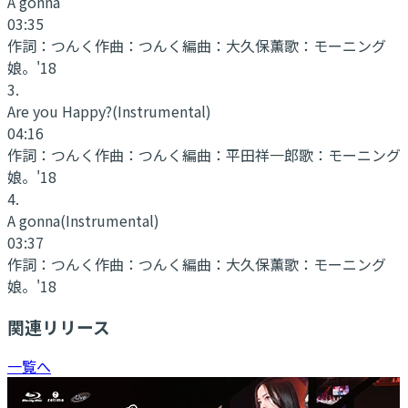
A gonna
03:35
作詞：
つんく
作曲：
つんく
編曲：
大久保薫
歌：
モーニング
娘。'18
3
.
Are you Happy?
(Instrumental)
04:16
作詞：
つんく
作曲：
つんく
編曲：
平田祥一郎
歌：
モーニング
娘。'18
4
.
A gonna
(Instrumental)
03:37
作詞：
つんく
作曲：
つんく
編曲：
大久保薫
歌：
モーニング
娘。'18
関連リリース
一覧へ