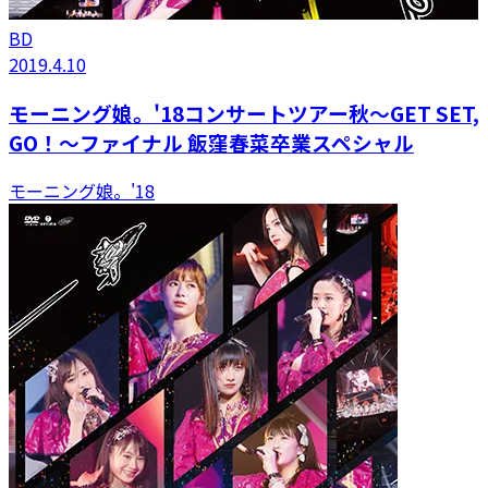
BD
2019.4.10
モーニング娘。'18コンサートツアー秋～GET SET,
GO！～ファイナル 飯窪春菜卒業スペシャル
モーニング娘。'18