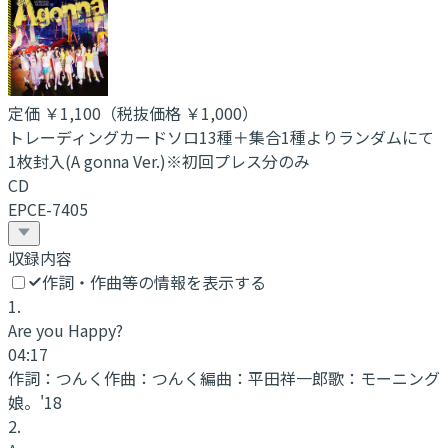
定価
￥1,100
（税抜価格 ￥1,000
）
トレーディングカードソロ13種＋集合1種よりランダムにて
1枚封入(A gonna Ver.)※初回プレス分のみ
CD
EPCE-7405
収録内容
作詞・作曲等の情報を表示する
1
.
Are you Happy?
04:17
作詞：
つんく
作曲：
つんく
編曲：
平田祥一郎
歌：
モーニング
娘。'18
2
.