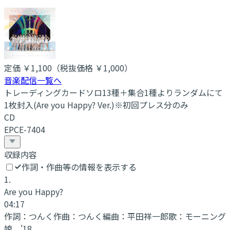
定価
￥1,100
（税抜価格 ￥1,000
）
音楽配信一覧へ
トレーディングカードソロ13種＋集合1種よりランダムにて
1枚封入(Are you Happy? Ver.)※初回プレス分のみ
CD
EPCE-7404
収録内容
作詞・作曲等の情報を表示する
1
.
Are you Happy?
04:17
作詞：
つんく
作曲：
つんく
編曲：
平田祥一郎
歌：
モーニング
娘。'18