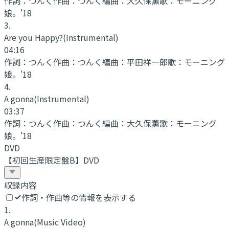
作詞：
つんく
作曲：
つんく
編曲：
大久保薫
歌：
モーニング
娘。'18
3
.
Are you Happy?
(Instrumental)
04:16
作詞：
つんく
作曲：
つんく
編曲：
平田祥一郎
歌：
モーニング
娘。'18
4
.
A gonna
(Instrumental)
03:37
作詞：
つんく
作曲：
つんく
編曲：
大久保薫
歌：
モーニング
娘。'18
DVD
【初回生産限定盤B】DVD
収録内容
作詞・作曲等の情報を表示する
1
.
A gonna
(Music Video)