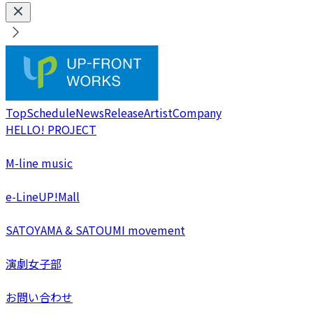
Top
Schedule
News
Release
Artist
Company
HELLO! PROJECT
M-line music
e-LineUP!Mall
SATOYAMA & SATOUMI movement
演劇女子部
お問い合わせ