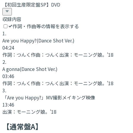
【初回生産限定盤SP】DVD
収録内容
作詞・作曲等の情報を表示する
1
.
Are you Happy?
(Dance Shot Ver.)
04:24
作詞：
つんく
作曲：
つんく
出演：
モーニング娘。'18
2
.
A gonna
(Dance Shot Ver.)
03:46
作詞：
つんく
作曲：
つんく
出演：
モーニング娘。'18
3
.
「Are you Happy?」MV撮影メイキング映像
13:46
出演：
モーニング娘。'18
【通常盤A】