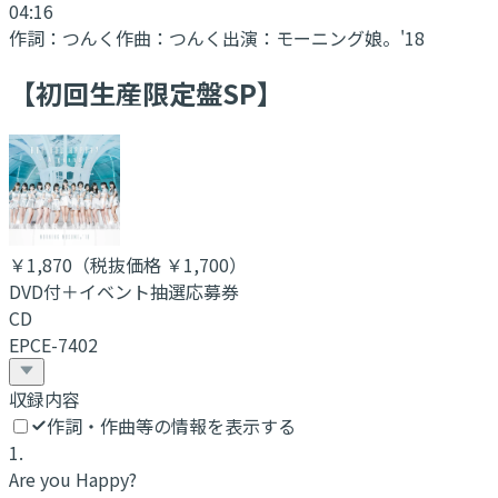
04:16
作詞：
つんく
作曲：
つんく
出演：
モーニング娘。'18
【初回生産限定盤SP】
￥1,870
（税抜価格 ￥1,700
）
DVD付＋イベント抽選応募券
CD
EPCE-7402
収録内容
作詞・作曲等の情報を表示する
1
.
Are you Happy?