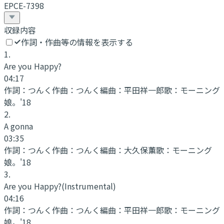
EPCE-7398
収録内容
作詞・作曲等の情報を表示する
1
.
Are you Happy?
04:17
作詞：
つんく
作曲：
つんく
編曲：
平田祥一郎
歌：
モーニング
娘。'18
2
.
A gonna
03:35
作詞：
つんく
作曲：
つんく
編曲：
大久保薫
歌：
モーニング
娘。'18
3
.
Are you Happy?
(Instrumental)
04:16
作詞：
つんく
作曲：
つんく
編曲：
平田祥一郎
歌：
モーニング
娘。'18