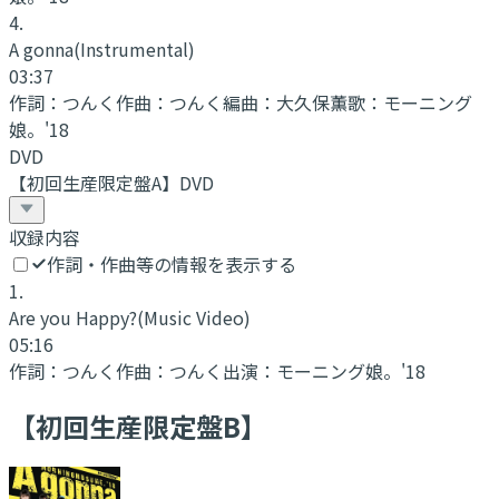
4
.
A gonna
(Instrumental)
03:37
作詞：
つんく
作曲：
つんく
編曲：
大久保薫
歌：
モーニング
娘。'18
DVD
【初回生産限定盤A】DVD
収録内容
作詞・作曲等の情報を表示する
1
.
Are you Happy?
(Music Video)
05:16
作詞：
つんく
作曲：
つんく
出演：
モーニング娘。'18
【初回生産限定盤B】