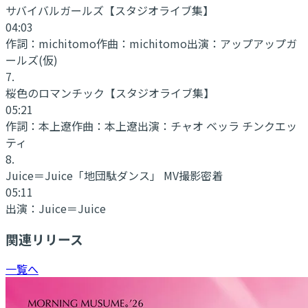
サバイバルガールズ
【スタジオライブ集】
04:03
作詞：
michitomo
作曲：
michitomo
出演：
アップアップガ
ールズ(仮)
7
.
桜色のロマンチック
【スタジオライブ集】
05:21
作詞：
本上遼
作曲：
本上遼
出演：
チャオ ベッラ チンクエッ
ティ
8
.
Juice＝Juice「地団駄ダンス」 MV撮影密着
05:11
出演：
Juice＝Juice
関連リリース
一覧へ