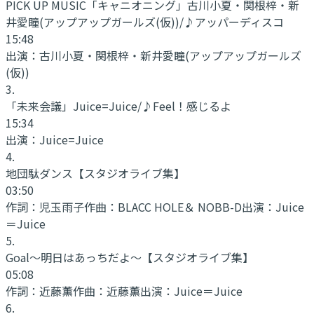
PICK UP MUSIC「キャニオニング」古川小夏・関根梓・新
井愛瞳(アップアップガールズ(仮))/♪アッパーディスコ
15:48
出演：
古川小夏・関根梓・新井愛瞳(アップアップガールズ
(仮))
3
.
「未来会議」Juice=Juice/♪Feel！感じるよ
15:34
出演：
Juice=Juice
4
.
地団駄ダンス
【スタジオライブ集】
03:50
作詞：
児玉雨子
作曲：
BLACC HOLE＆ NOBB-D
出演：
Juice
＝Juice
5
.
Goal～明日はあっちだよ～
【スタジオライブ集】
05:08
作詞：
近藤薫
作曲：
近藤薫
出演：
Juice＝Juice
6
.