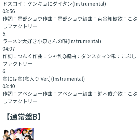
ドスコイ！ケンキョにダイタン
(Instrumental)
03:56
作詞：
星部ショウ
作曲：
星部ショウ
編曲：
菊谷知樹
歌：
こぶ
しファクトリー
5
.
ラーメン大好き小泉さんの唄
(Instrumental)
04:07
作詞：
つんく
作曲：
シャ乱Q
編曲：
ダンス☆マン
歌：
こぶし
ファクトリー
6
.
念には念(念入り Ver.)
(Instrumental)
03:40
作詞：
アベショー
作曲：
アベショー
編曲：
鈴木俊介
歌：
こぶ
しファクトリー
【通常盤B】