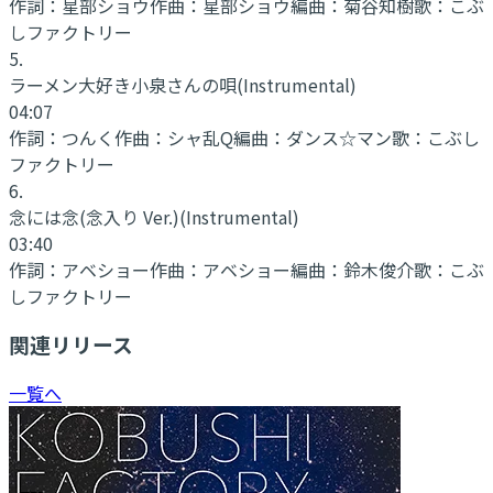
作詞：
星部ショウ
作曲：
星部ショウ
編曲：
菊谷知樹
歌：
こぶ
しファクトリー
5
.
ラーメン大好き小泉さんの唄
(Instrumental)
04:07
作詞：
つんく
作曲：
シャ乱Q
編曲：
ダンス☆マン
歌：
こぶし
ファクトリー
6
.
念には念(念入り Ver.)
(Instrumental)
03:40
作詞：
アベショー
作曲：
アベショー
編曲：
鈴木俊介
歌：
こぶ
しファクトリー
関連リリース
一覧へ