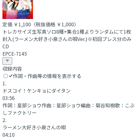
定価
￥1,100
（税抜価格 ￥1,000
）
トレカサイズ生写真ソロ8種+集合1種よりランダムにて1枚
封入(ラーメン大好き小泉さんの唄Ver.)※初回プレス分のみ
CD
EPCE-7145
収録内容
作詞・作曲等の情報を表示する
1
.
ドスコイ！ケンキョにダイタン
03:56
作詞：
星部ショウ
作曲：
星部ショウ
編曲：
菊谷知樹
歌：
こぶ
しファクトリー
2
.
ラーメン大好き小泉さんの唄
04:10