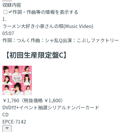
収録内容
作詞・作曲等の情報を表示する
1
.
ラーメン大好き小泉さんの唄
(Music Video)
05:07
作詞：
つんく
作曲：
シャ乱Q
出演：
こぶしファクトリー
【初回生産限定盤C】
￥1,760
（税抜価格 ￥1,600
）
DVD付+イベント抽選シリアルナンバーカード
CD
EPCE-7142