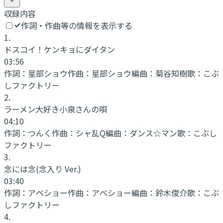
収録内容
作詞・作曲等の情報を表示する
1
.
ドスコイ！ケンキョにダイタン
03:56
作詞：
星部ショウ
作曲：
星部ショウ
編曲：
菊谷知樹
歌：
こぶ
しファクトリー
2
.
ラーメン大好き小泉さんの唄
04:10
作詞：
つんく
作曲：
シャ乱Q
編曲：
ダンス☆マン
歌：
こぶし
ファクトリー
3
.
念には念(念入り Ver.)
03:40
作詞：
アベショー
作曲：
アベショー
編曲：
鈴木俊介
歌：
こぶ
しファクトリー
4
.