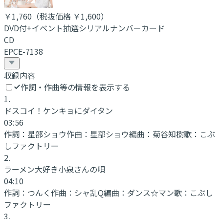
￥1,760
（税抜価格 ￥1,600
）
DVD付+イベント抽選シリアルナンバーカード
CD
EPCE-7138
収録内容
作詞・作曲等の情報を表示する
1
.
ドスコイ！ケンキョにダイタン
03:56
作詞：
星部ショウ
作曲：
星部ショウ
編曲：
菊谷知樹
歌：
こぶ
しファクトリー
2
.
ラーメン大好き小泉さんの唄
04:10
作詞：
つんく
作曲：
シャ乱Q
編曲：
ダンス☆マン
歌：
こぶし
ファクトリー
3
.