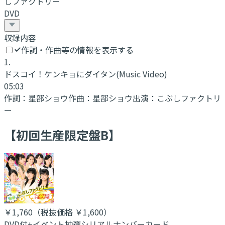
しファクトリー
DVD
収録内容
作詞・作曲等の情報を表示する
1
.
ドスコイ！ケンキョにダイタン
(Music Video)
05:03
作詞：
星部ショウ
作曲：
星部ショウ
出演：
こぶしファクトリ
ー
【初回生産限定盤B】
￥1,760
（税抜価格 ￥1,600
）
DVD付+イベント抽選シリアルナンバーカード