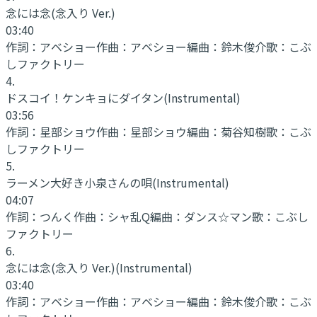
念には念(念入り Ver.)
03:40
作詞：
アベショー
作曲：
アベショー
編曲：
鈴木俊介
歌：
こぶ
しファクトリー
4
.
ドスコイ！ケンキョにダイタン
(Instrumental)
03:56
作詞：
星部ショウ
作曲：
星部ショウ
編曲：
菊谷知樹
歌：
こぶ
しファクトリー
5
.
ラーメン大好き小泉さんの唄
(Instrumental)
04:07
作詞：
つんく
作曲：
シャ乱Q
編曲：
ダンス☆マン
歌：
こぶし
ファクトリー
6
.
念には念(念入り Ver.)
(Instrumental)
03:40
作詞：
アベショー
作曲：
アベショー
編曲：
鈴木俊介
歌：
こぶ