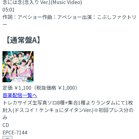
念には念(念入り Ver.)
(Music Video)
05:01
作詞：
アベショー
作曲：
アベショー
出演：
こぶしファクトリ
ー
【通常盤A】
定価
￥1,100
（税抜価格 ￥1,000
）
音楽配信一覧へ
トレカサイズ生写真ソロ8種+集合1種よりランダムにて1枚
封入(ドスコイ！ケンキョにダイタンVer.)※初回プレス分の
み
CD
EPCE-7144