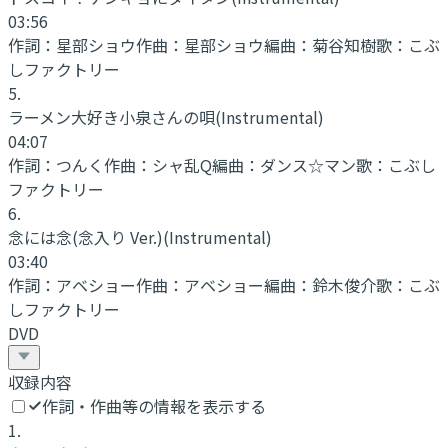
03:56
作詞：
星部ショウ
作曲：
星部ショウ
編曲：
菊谷知樹
歌：
こぶ
しファクトリー
5
.
ラーメン大好き小泉さんの唄
(Instrumental)
04:07
作詞：
つんく
作曲：
シャ乱Q
編曲：
ダンス☆マン
歌：
こぶし
ファクトリー
6
.
念には念(念入り Ver.)
(Instrumental)
03:40
作詞：
アベショー
作曲：
アベショー
編曲：
鈴木俊介
歌：
こぶ
しファクトリー
DVD
収録内容
作詞・作曲等の情報を表示する
1
.