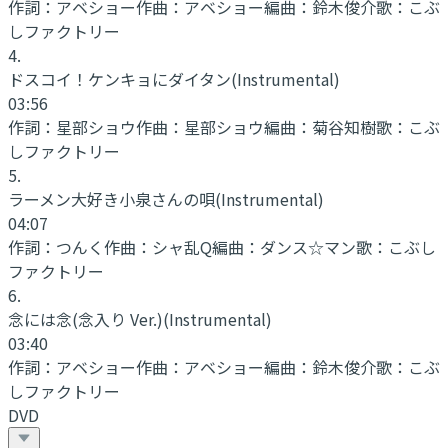
作詞：
アベショー
作曲：
アベショー
編曲：
鈴木俊介
歌：
こぶ
しファクトリー
4
.
ドスコイ！ケンキョにダイタン
(Instrumental)
03:56
作詞：
星部ショウ
作曲：
星部ショウ
編曲：
菊谷知樹
歌：
こぶ
しファクトリー
5
.
ラーメン大好き小泉さんの唄
(Instrumental)
04:07
作詞：
つんく
作曲：
シャ乱Q
編曲：
ダンス☆マン
歌：
こぶし
ファクトリー
6
.
念には念(念入り Ver.)
(Instrumental)
03:40
作詞：
アベショー
作曲：
アベショー
編曲：
鈴木俊介
歌：
こぶ
しファクトリー
DVD