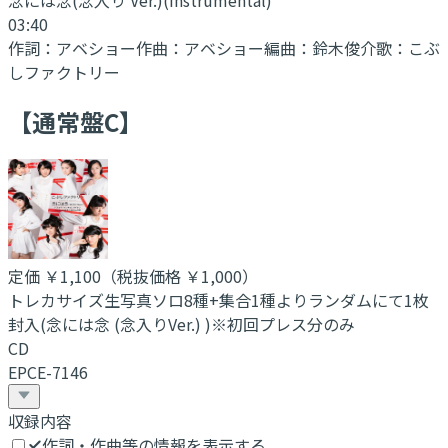
03:40
作詞：
アベショー
作曲：
アベショー
編曲：
鈴木俊介
歌：
こぶ
しファクトリー
【通常盤C】
定価
￥1,100
（税抜価格 ￥1,000
）
トレカサイズ生写真ソロ8種+集合1種よりランダムにて1枚
封入(念には念 (念入りVer.) )※初回プレス分のみ
CD
EPCE-7146
収録内容
作詞・作曲等の情報を表示する