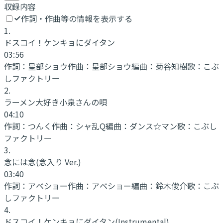
収録内容
作詞・作曲等の情報を表示する
1
.
ドスコイ！ケンキョにダイタン
03:56
作詞：
星部ショウ
作曲：
星部ショウ
編曲：
菊谷知樹
歌：
こぶ
しファクトリー
2
.
ラーメン大好き小泉さんの唄
04:10
作詞：
つんく
作曲：
シャ乱Q
編曲：
ダンス☆マン
歌：
こぶし
ファクトリー
3
.
念には念(念入り Ver.)
03:40
作詞：
アベショー
作曲：
アベショー
編曲：
鈴木俊介
歌：
こぶ
しファクトリー
4
.
ドスコイ！ケンキョにダイタン
(Instrumental)