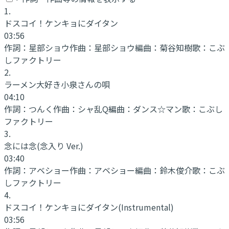
1
.
ドスコイ！ケンキョにダイタン
03:56
作詞：
星部ショウ
作曲：
星部ショウ
編曲：
菊谷知樹
歌：
こぶ
しファクトリー
2
.
ラーメン大好き小泉さんの唄
04:10
作詞：
つんく
作曲：
シャ乱Q
編曲：
ダンス☆マン
歌：
こぶし
ファクトリー
3
.
念には念(念入り Ver.)
03:40
作詞：
アベショー
作曲：
アベショー
編曲：
鈴木俊介
歌：
こぶ
しファクトリー
4
.
ドスコイ！ケンキョにダイタン
(Instrumental)
03:56