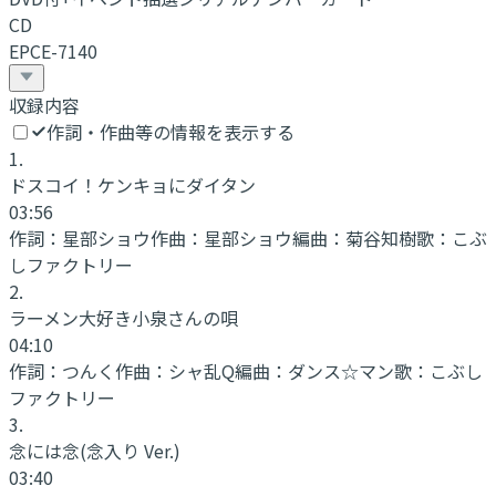
CD
EPCE-7140
収録内容
作詞・作曲等の情報を表示する
1
.
ドスコイ！ケンキョにダイタン
03:56
作詞：
星部ショウ
作曲：
星部ショウ
編曲：
菊谷知樹
歌：
こぶ
しファクトリー
2
.
ラーメン大好き小泉さんの唄
04:10
作詞：
つんく
作曲：
シャ乱Q
編曲：
ダンス☆マン
歌：
こぶし
ファクトリー
3
.
念には念(念入り Ver.)
03:40