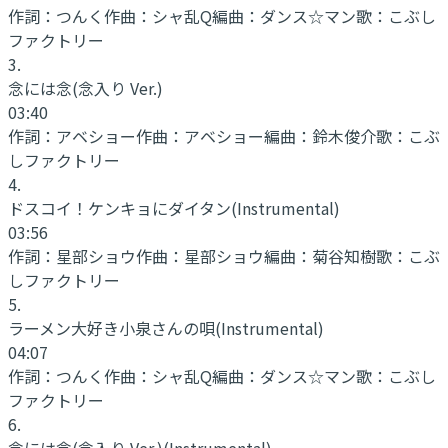
作詞：
つんく
作曲：
シャ乱Q
編曲：
ダンス☆マン
歌：
こぶし
ファクトリー
3
.
念には念(念入り Ver.)
03:40
作詞：
アベショー
作曲：
アベショー
編曲：
鈴木俊介
歌：
こぶ
しファクトリー
4
.
ドスコイ！ケンキョにダイタン
(Instrumental)
03:56
作詞：
星部ショウ
作曲：
星部ショウ
編曲：
菊谷知樹
歌：
こぶ
しファクトリー
5
.
ラーメン大好き小泉さんの唄
(Instrumental)
04:07
作詞：
つんく
作曲：
シャ乱Q
編曲：
ダンス☆マン
歌：
こぶし
ファクトリー
6
.
念には念(念入り Ver.)
(Instrumental)