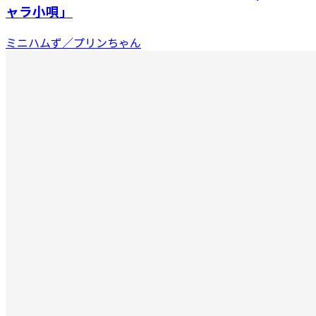
ャラ小唄」
ミニハムず／プリンちゃん