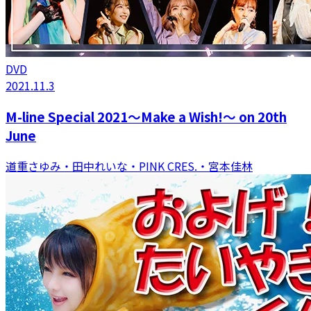
DVD
2021.11.3
M-line Special 2021～Make a Wish!～ on 20th
June
道重さゆみ・田中れいな・PINK CRES.・宮本佳林