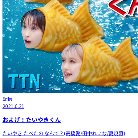
配信
2021.6.21
およげ！たいやきくん
たいやき たべたの なんで？(高橋愛/田中れいな/夏焼雅)