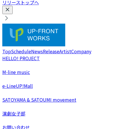
リリーストップへ
Top
Schedule
News
Release
Artist
Company
HELLO! PROJECT
M-line music
e-LineUP!Mall
SATOYAMA & SATOUMI movement
演劇女子部
お問い合わせ