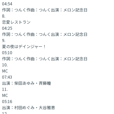
04:54
作詞：
つんく
作曲：
つんく
出演：
メロン記念日
8
.
恋愛レストラン
04:25
作詞：
つんく
作曲：
つんく
出演：
メロン記念日
9
.
夏の夜はデインジャー！
05:10
作詞：
つんく
作曲：
つんく
出演：
メロン記念日
10
.
MC
07:43
出演：
柴田あゆみ・斉藤瞳
11
.
MC
05:16
出演：
村田めぐみ・大谷雅恵
12
.