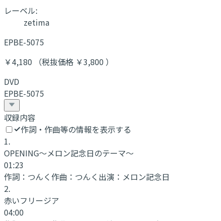
レーベル:
zetima
EPBE-5075
￥4,180 （税抜価格 ￥3,800 ）
DVD
EPBE-5075
収録内容
作詞・作曲等の情報を表示する
1
.
OPENING〜メロン記念日のテーマ〜
01:23
作詞：
つんく
作曲：
つんく
出演：
メロン記念日
2
.
赤いフリージア
04:00