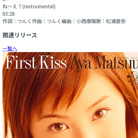
ね〜え？
(Instrumental)
03:28
作詞：
つんく
作曲：
つんく
編曲：
小西康陽
歌：
松浦亜弥
関連リリース
一覧へ