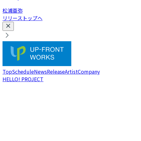
松浦亜弥
リリーストップへ
Top
Schedule
News
Release
Artist
Company
HELLO! PROJECT
M-line music
e-LineUP!Mall
SATOYAMA & SATOUMI movement
演劇女子部