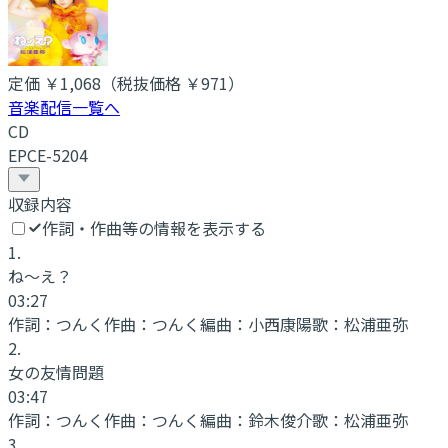
定価
￥1,068
（税抜価格 ￥971
）
音楽配信一覧へ
CD
EPCE-5204
収録内容
作詞・作曲等の情報を表示する
1
.
ね〜え？
03:27
作詞：
つんく
作曲：
つんく
編曲：
小西康陽
歌：
松浦亜弥
2
.
女の友情問題
03:47
作詞：
つんく
作曲：
つんく
編曲：
鈴木俊介
歌：
松浦亜弥
3
.