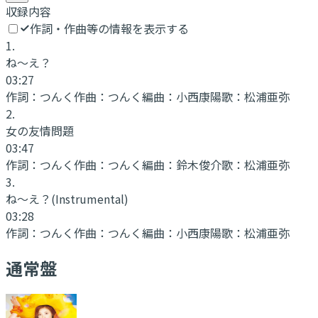
収録内容
作詞・作曲等の情報を表示する
1
.
ね〜え？
03:27
作詞：
つんく
作曲：
つんく
編曲：
小西康陽
歌：
松浦亜弥
2
.
女の友情問題
03:47
作詞：
つんく
作曲：
つんく
編曲：
鈴木俊介
歌：
松浦亜弥
3
.
ね〜え？
(Instrumental)
03:28
作詞：
つんく
作曲：
つんく
編曲：
小西康陽
歌：
松浦亜弥
通常盤