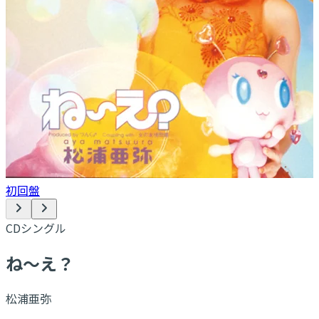
初回盤
CDシングル
ね〜え？
松浦亜弥