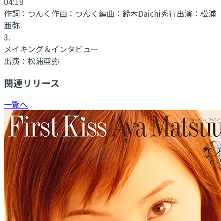
04:19
作詞：
つんく
作曲：
つんく
編曲：
鈴木Daichi秀行
出演：
松浦
亜弥
3
.
メイキング＆インタビュー
出演：
松浦亜弥
関連リリース
一覧へ