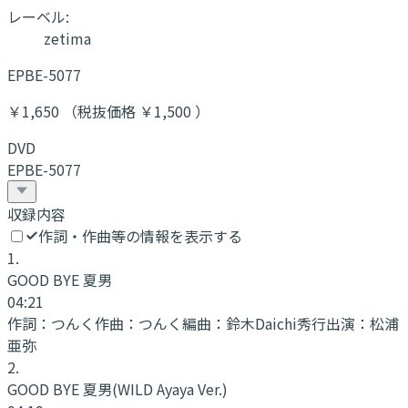
レーベル:
zetima
EPBE-5077
￥1,650 （税抜価格 ￥1,500 ）
DVD
EPBE-5077
収録内容
作詞・作曲等の情報を表示する
1
.
GOOD BYE 夏男
04:21
作詞：
つんく
作曲：
つんく
編曲：
鈴木Daichi秀行
出演：
松浦
亜弥
2
.
GOOD BYE 夏男
(WILD Ayaya Ver.)