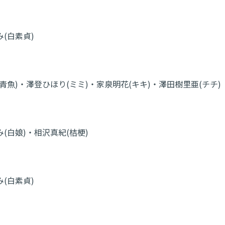
(白素貞)
青魚)・澤登ひほり(ミミ)・家泉明花(キキ)・澤田樹里亜(チチ)
(白娘)・相沢真紀(桔梗)
(白素貞)