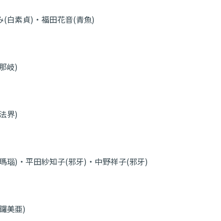
(白素貞)・福田花音(青魚)
那岐)
法界)
瑪瑙)・平田紗知子(邪牙)・中野祥子(邪牙)
鑼美亜)