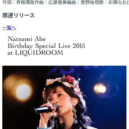
作詞：
斉樹潤哉
作曲：
広瀬香美
編曲：
菅野祐悟
歌：
彩輝なお(
関連リリース
一覧へ