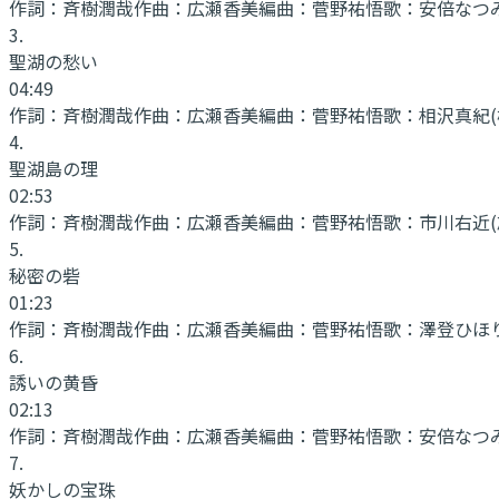
作詞：
斉樹潤哉
作曲：
広瀬香美
編曲：
菅野祐悟
歌：
安倍なつみ
3
.
聖湖の愁い
04:49
作詞：
斉樹潤哉
作曲：
広瀬香美
編曲：
菅野祐悟
歌：
相沢真紀(
4
.
聖湖島の理
02:53
作詞：
斉樹潤哉
作曲：
広瀬香美
編曲：
菅野祐悟
歌：
市川右近(
5
.
秘密の砦
01:23
作詞：
斉樹潤哉
作曲：
広瀬香美
編曲：
菅野祐悟
歌：
澤登ひほり
6
.
誘いの黄昏
02:13
作詞：
斉樹潤哉
作曲：
広瀬香美
編曲：
菅野祐悟
歌：
安倍なつみ
7
.
妖かしの宝珠