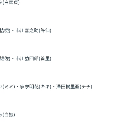
(白素貞)
桔梗)・市川喜之助(許仙)
雄佐)・市川猿四郎(首里)
(ミミ)・家泉明花(キキ)・澤田樹里亜(チチ)
(白娘)