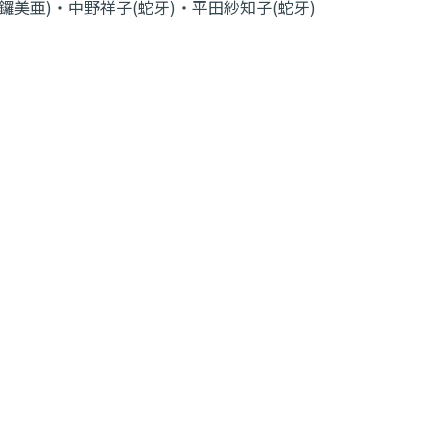
鑼美亜)・中野祥子(蛇牙)・平田紗知子(蛇牙)