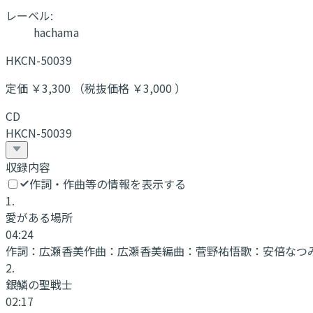
レーベル:
hachama
HKCN-50039
定価 ￥3,300 （税抜価格 ￥3,000 ）
CD
HKCN-50039
収録内容
作詞・作曲等の情報を表示する
1
.
愛がある場所
04:24
作詞：
広瀬香美
作曲：
広瀬香美
編曲：
菅野祐悟
歌：
安倍なつみ
2
.
銀鱗の聖戦士
02:17