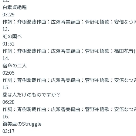
白素貞絶唱
03:29
作詞：
斉樹潤哉
作曲：
広瀬香美
編曲：
菅野祐悟
歌：
安倍なつみ
13
.
虹の国へ
01:51
作詞：
斉樹潤哉
作曲：
広瀬香美
編曲：
菅野祐悟
歌：
福田花音(
14
.
宿命の二人
02:05
作詞：
斉樹潤哉
作曲：
広瀬香美
編曲：
菅野祐悟
歌：
安倍なつみ
15
.
愛は人だけのものですか？
06:28
作詞：
斉樹潤哉
作曲：
広瀬香美
編曲：
菅野祐悟
歌：
安倍なつみ
16
.
鑼美亜のStruggle
03:17