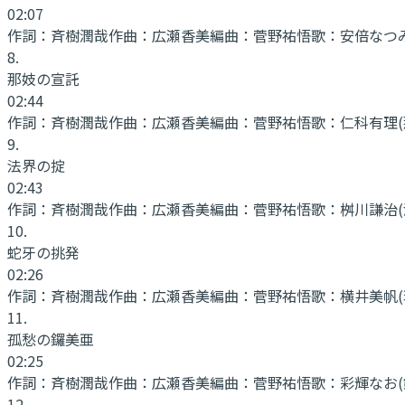
02:07
作詞：
斉樹潤哉
作曲：
広瀬香美
編曲：
菅野祐悟
歌：
安倍なつみ
8
.
那妓の宣託
02:44
作詞：
斉樹潤哉
作曲：
広瀬香美
編曲：
菅野祐悟
歌：
仁科有理(
9
.
法界の掟
02:43
作詞：
斉樹潤哉
作曲：
広瀬香美
編曲：
菅野祐悟
歌：
桝川謙治(
10
.
蛇牙の挑発
02:26
作詞：
斉樹潤哉
作曲：
広瀬香美
編曲：
菅野祐悟
歌：
横井美帆(
11
.
孤愁の鑼美亜
02:25
作詞：
斉樹潤哉
作曲：
広瀬香美
編曲：
菅野祐悟
歌：
彩輝なお(
12
.