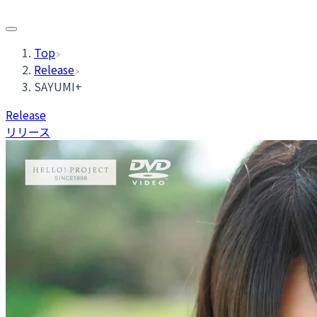
Top
Release
SAYUMI+
Release
リリース