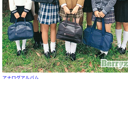
アナログアルバム
2019.5.1
第②成長記
Berryz工房