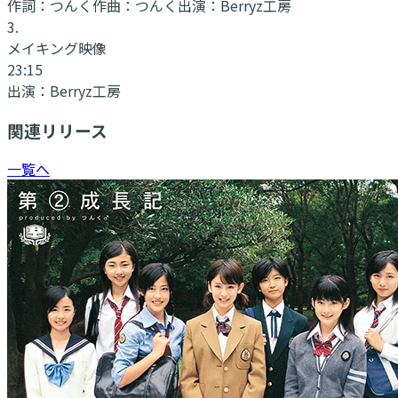
作詞：
つんく
作曲：
つんく
出演：
Berryz工房
3
.
メイキング映像
23:15
出演：
Berryz工房
関連リリース
一覧へ