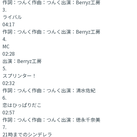
作詞：
つんく
作曲：
つんく
出演：
Berryz工房
3
.
ライバル
04:17
作詞：
つんく
作曲：
つんく
出演：
Berryz工房
4
.
MC
02:28
出演：
Berryz工房
5
.
スプリンター！
02:32
作詞：
つんく
作曲：
つんく
出演：
清水佐紀
6
.
恋はひっぱりだこ
02:57
作詞：
つんく
作曲：
つんく
出演：
徳永千奈美
7
.
21時までのシンデレラ