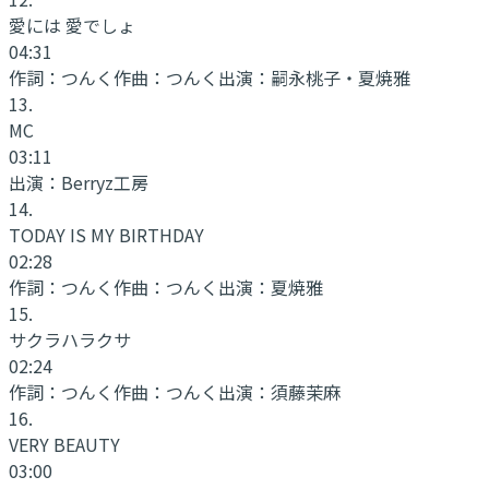
愛には 愛でしょ
04:31
作詞：
つんく
作曲：
つんく
出演：
嗣永桃子・夏焼雅
13
.
MC
03:11
出演：
Berryz工房
14
.
TODAY IS MY BIRTHDAY
02:28
作詞：
つんく
作曲：
つんく
出演：
夏焼雅
15
.
サクラハラクサ
02:24
作詞：
つんく
作曲：
つんく
出演：
須藤茉麻
16
.
VERY BEAUTY
03:00