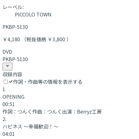
レーベル:
PICCOLO TOWN
PKBP-5130
￥4,180 （税抜価格 ￥3,800 ）
DVD
PKBP-5130
収録内容
作詞・作曲等の情報を表示する
1
.
OPENING
00:51
作詞：
つんく
作曲：
つんく
出演：
Berryz工房
2
.
ハピネス 〜幸福歓迎！〜
04:01