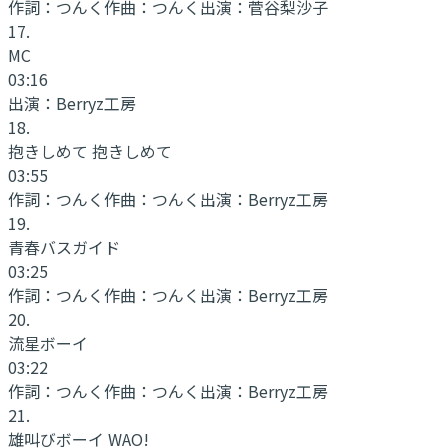
作詞：
つんく
作曲：
つんく
出演：
菅谷梨沙子
17
.
MC
03:16
出演：
Berryz工房
18
.
抱きしめて 抱きしめて
03:55
作詞：
つんく
作曲：
つんく
出演：
Berryz工房
19
.
青春バスガイド
03:25
作詞：
つんく
作曲：
つんく
出演：
Berryz工房
20
.
流星ボーイ
03:22
作詞：
つんく
作曲：
つんく
出演：
Berryz工房
21
.
雄叫びボーイ WAO!