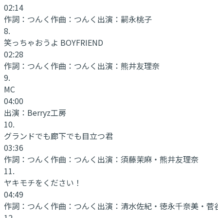
02:14
作詞：
つんく
作曲：
つんく
出演：
嗣永桃子
8
.
笑っちゃおうよ BOYFRIEND
02:28
作詞：
つんく
作曲：
つんく
出演：
熊井友理奈
9
.
MC
04:00
出演：
Berryz工房
10
.
グランドでも廊下でも目立つ君
03:36
作詞：
つんく
作曲：
つんく
出演：
須藤茉麻・熊井友理奈
11
.
ヤキモチをください！
04:49
作詞：
つんく
作曲：
つんく
出演：
清水佐紀・徳永千奈美・菅
12
.