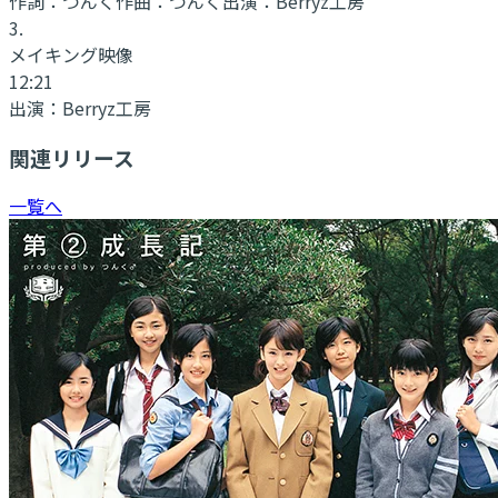
作詞：
つんく
作曲：
つんく
出演：
Berryz工房
3
.
メイキング映像
12:21
出演：
Berryz工房
関連リリース
一覧へ