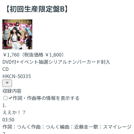
【初回生産限定盤B】
￥1,760
（税抜価格 ￥1,600
）
DVD付+イベント抽選シリアルナンバーカード封入
CD
HKCN-50335
収録内容
作詞・作曲等の情報を表示する
1
.
ええか！？
03:50
作詞：
つんく
作曲：
つんく
編曲：
近藤圭一
歌：
スマイレージ
2
.