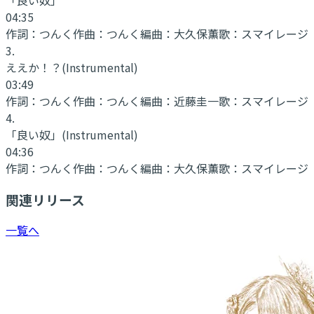
04:35
作詞：
つんく
作曲：
つんく
編曲：
大久保薫
歌：
スマイレージ
3
.
ええか！？
(Instrumental)
03:49
作詞：
つんく
作曲：
つんく
編曲：
近藤圭一
歌：
スマイレージ
4
.
「良い奴」
(Instrumental)
04:36
作詞：
つんく
作曲：
つんく
編曲：
大久保薫
歌：
スマイレージ
関連リリース
一覧へ