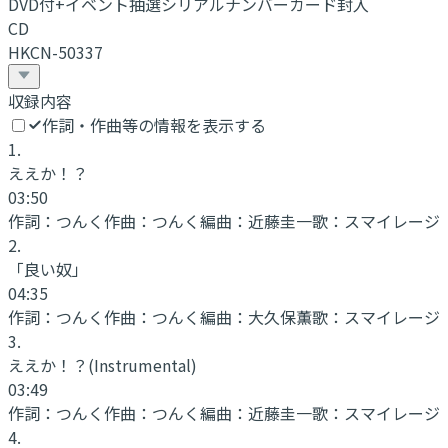
DVD付+イベント抽選シリアルナンバーカード封入
CD
HKCN-50337
収録内容
作詞・作曲等の情報を表示する
1
.
ええか！？
03:50
作詞：
つんく
作曲：
つんく
編曲：
近藤圭一
歌：
スマイレージ
2
.
「良い奴」
04:35
作詞：
つんく
作曲：
つんく
編曲：
大久保薫
歌：
スマイレージ
3
.
ええか！？
(Instrumental)
03:49
作詞：
つんく
作曲：
つんく
編曲：
近藤圭一
歌：
スマイレージ
4
.