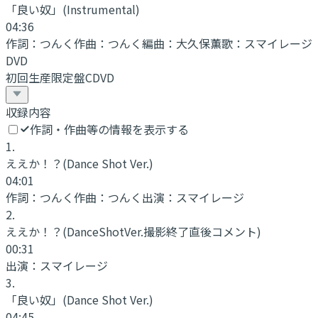
「良い奴」
(Instrumental)
04:36
作詞：
つんく
作曲：
つんく
編曲：
大久保薫
歌：
スマイレージ
DVD
初回生産限定盤CDVD
収録内容
作詞・作曲等の情報を表示する
1
.
ええか！？
(Dance Shot Ver.)
04:01
作詞：
つんく
作曲：
つんく
出演：
スマイレージ
2
.
ええか！？
(DanceShotVer.撮影終了直後コメント)
00:31
出演：
スマイレージ
3
.
「良い奴」
(Dance Shot Ver.)
04:45