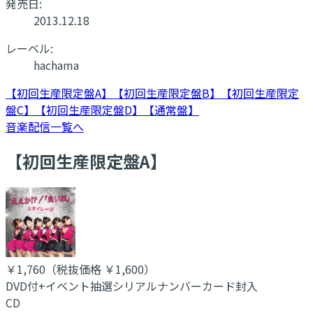
発売日:
2013.12.18
レーベル:
hachama
【初回生産限定盤A】
【初回生産限定盤B】
【初回生産限定
盤C】
【初回生産限定盤D】
【通常盤】
音楽配信一覧へ
【初回生産限定盤A】
￥1,760
（税抜価格 ￥1,600
）
DVD付+イベント抽選シリアルナンバーカード封入
CD