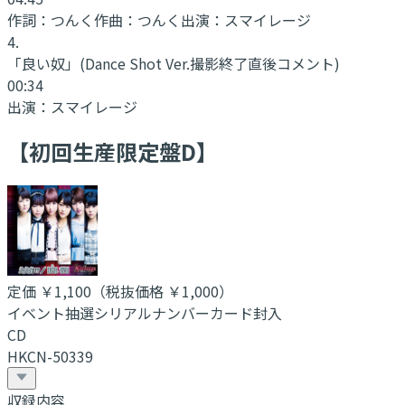
作詞：
つんく
作曲：
つんく
出演：
スマイレージ
4
.
「良い奴」
(Dance Shot Ver.撮影終了直後コメント)
00:34
出演：
スマイレージ
【初回生産限定盤D】
定価
￥1,100
（税抜価格 ￥1,000
）
イベント抽選シリアルナンバーカード封入
CD
HKCN-50339
収録内容