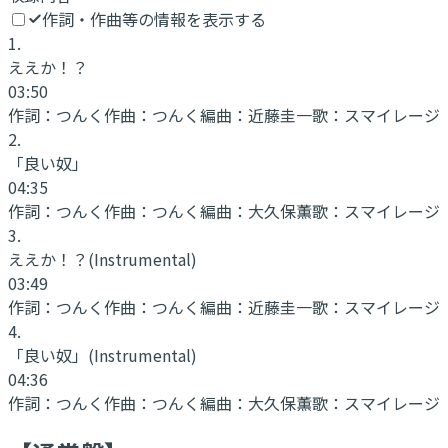
作詞・作曲等の情報を表示する
1
.
ええか！？
03:50
作詞：
つんく
作曲：
つんく
編曲：
近藤圭一
歌：
スマイレージ
2
.
「良い奴」
04:35
作詞：
つんく
作曲：
つんく
編曲：
大久保薫
歌：
スマイレージ
3
.
ええか！？
(Instrumental)
03:49
作詞：
つんく
作曲：
つんく
編曲：
近藤圭一
歌：
スマイレージ
4
.
「良い奴」
(Instrumental)
04:36
作詞：
つんく
作曲：
つんく
編曲：
大久保薫
歌：
スマイレージ