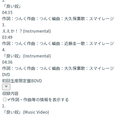
「良い奴」
04:35
作詞：
つんく
作曲：
つんく
編曲：
大久保薫
歌：
スマイレージ
3
.
ええか！？
(Instrumental)
03:49
作詞：
つんく
作曲：
つんく
編曲：
近藤圭一
歌：
スマイレージ
4
.
「良い奴」
(Instrumental)
04:36
作詞：
つんく
作曲：
つんく
編曲：
大久保薫
歌：
スマイレージ
DVD
初回生産限定盤BDVD
収録内容
作詞・作曲等の情報を表示する
1
.
「良い奴」
(Music Video)