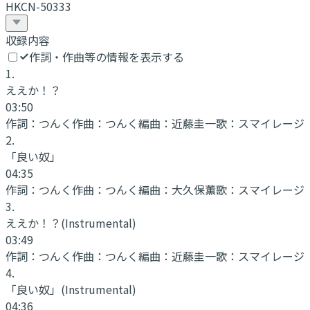
HKCN-50333
収録内容
作詞・作曲等の情報を表示する
1
.
ええか！？
03:50
作詞：
つんく
作曲：
つんく
編曲：
近藤圭一
歌：
スマイレージ
2
.
「良い奴」
04:35
作詞：
つんく
作曲：
つんく
編曲：
大久保薫
歌：
スマイレージ
3
.
ええか！？
(Instrumental)
03:49
作詞：
つんく
作曲：
つんく
編曲：
近藤圭一
歌：
スマイレージ
4
.
「良い奴」
(Instrumental)
04:36