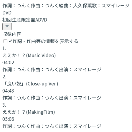
作詞：
つんく
作曲：
つんく
編曲：
大久保薫
歌：
スマイレージ
DVD
初回生産限定盤ADVD
収録内容
作詞・作曲等の情報を表示する
1
.
ええか！？
(Music Video)
04:02
作詞：
つんく
作曲：
つんく
出演：
スマイレージ
2
.
「良い奴」
(Close-up Ver.)
04:43
作詞：
つんく
作曲：
つんく
出演：
スマイレージ
3
.
ええか！？
(MakingFilm)
05:06
作詞：
つんく
作曲：
つんく
出演：
スマイレージ