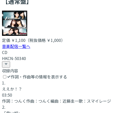
【通常盤】
定価
￥1,100
（税抜価格 ￥1,000
）
音楽配信一覧へ
CD
HKCN-50340
収録内容
作詞・作曲等の情報を表示する
1
.
ええか！？
03:50
作詞：
つんく
作曲：
つんく
編曲：
近藤圭一
歌：
スマイレージ
2
.
「良い奴」