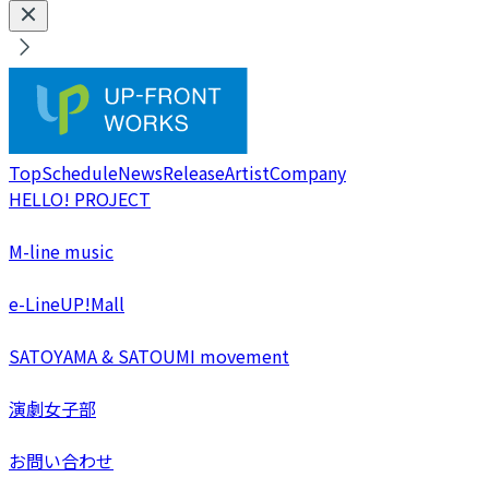
Top
Schedule
News
Release
Artist
Company
HELLO! PROJECT
M-line music
e-LineUP!Mall
SATOYAMA & SATOUMI movement
演劇女子部
お問い合わせ