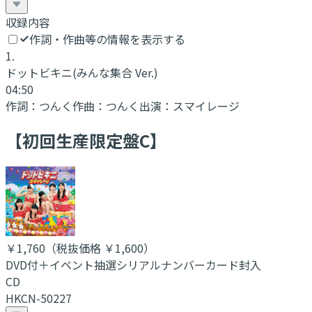
収録内容
作詞・作曲等の情報を表示する
1
.
ドットビキニ
(みんな集合 Ver.)
04:50
作詞：
つんく
作曲：
つんく
出演：
スマイレージ
【初回生産限定盤C】
￥1,760
（税抜価格 ￥1,600
）
DVD付＋イベント抽選シリアルナンバーカード封入
CD
HKCN-50227