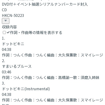
DVD付＋イベント抽選シリアルナンバーカード封入
CD
HKCN-50223
収録内容
作詞・作曲等の情報を表示する
1
.
ドットビキニ
04:38
作詞：
つんく
作曲：
つんく
編曲：
大久保薫
歌：
スマイレージ
2
.
すまいるブルース
03:46
作詞：
つんく
作曲：
つんく
編曲：
高橋諭一
歌：
須磨入姉妹
3
.
ドットビキニ
(Instrumental)
04:38
作詞：
つんく
作曲：
つんく
編曲：
大久保薫
歌：
スマイレージ