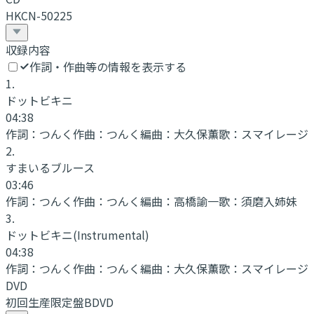
HKCN-50225
収録内容
作詞・作曲等の情報を表示する
1
.
ドットビキニ
04:38
作詞：
つんく
作曲：
つんく
編曲：
大久保薫
歌：
スマイレージ
2
.
すまいるブルース
03:46
作詞：
つんく
作曲：
つんく
編曲：
高橋諭一
歌：
須磨入姉妹
3
.
ドットビキニ
(Instrumental)
04:38
作詞：
つんく
作曲：
つんく
編曲：
大久保薫
歌：
スマイレージ
DVD
初回生産限定盤BDVD