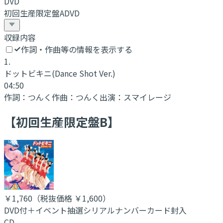
DVD
初回生産限定盤ADVD
収録内容
作詞・作曲等の情報を表示する
1
.
ドットビキニ
(Dance Shot Ver.)
04:50
作詞：
つんく
作曲：
つんく
出演：
スマイレージ
【初回生産限定盤B】
￥1,760
（税抜価格 ￥1,600
）
DVD付＋イベント抽選シリアルナンバーカード封入
CD