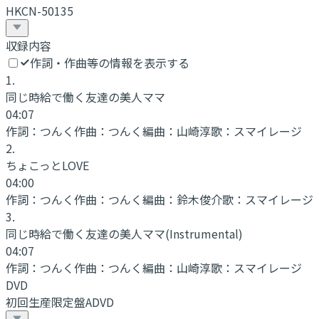
HKCN-50135
収録内容
作詞・作曲等の情報を表示する
1
.
同じ時給で働く友達の美人ママ
04:07
作詞：
つんく
作曲：
つんく
編曲：
山崎淳
歌：
スマイレージ
2
.
ちょこっとLOVE
04:00
作詞：
つんく
作曲：
つんく
編曲：
鈴木俊介
歌：
スマイレージ
3
.
同じ時給で働く友達の美人ママ
(Instrumental)
04:07
作詞：
つんく
作曲：
つんく
編曲：
山崎淳
歌：
スマイレージ
DVD
初回生産限定盤ADVD