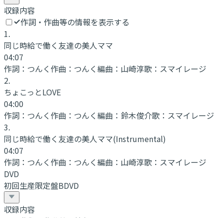
収録内容
作詞・作曲等の情報を表示する
1
.
同じ時給で働く友達の美人ママ
04:07
作詞：
つんく
作曲：
つんく
編曲：
山崎淳
歌：
スマイレージ
2
.
ちょこっとLOVE
04:00
作詞：
つんく
作曲：
つんく
編曲：
鈴木俊介
歌：
スマイレージ
3
.
同じ時給で働く友達の美人ママ
(Instrumental)
04:07
作詞：
つんく
作曲：
つんく
編曲：
山崎淳
歌：
スマイレージ
DVD
初回生産限定盤BDVD
収録内容