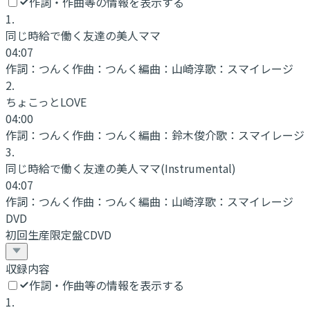
作詞・作曲等の情報を表示する
1
.
同じ時給で働く友達の美人ママ
04:07
作詞：
つんく
作曲：
つんく
編曲：
山崎淳
歌：
スマイレージ
2
.
ちょこっとLOVE
04:00
作詞：
つんく
作曲：
つんく
編曲：
鈴木俊介
歌：
スマイレージ
3
.
同じ時給で働く友達の美人ママ
(Instrumental)
04:07
作詞：
つんく
作曲：
つんく
編曲：
山崎淳
歌：
スマイレージ
DVD
初回生産限定盤CDVD
収録内容
作詞・作曲等の情報を表示する
1
.