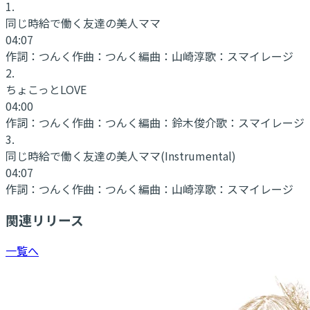
1
.
同じ時給で働く友達の美人ママ
04:07
作詞：
つんく
作曲：
つんく
編曲：
山崎淳
歌：
スマイレージ
2
.
ちょこっとLOVE
04:00
作詞：
つんく
作曲：
つんく
編曲：
鈴木俊介
歌：
スマイレージ
3
.
同じ時給で働く友達の美人ママ
(Instrumental)
04:07
作詞：
つんく
作曲：
つんく
編曲：
山崎淳
歌：
スマイレージ
関連リリース
一覧へ