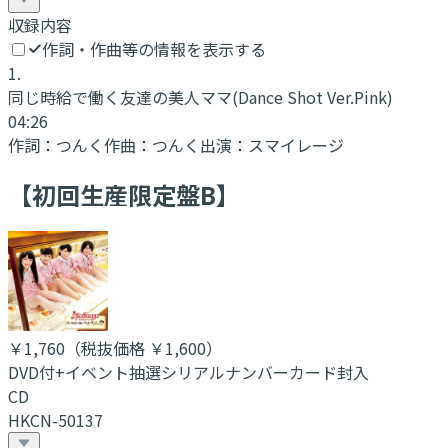
収録内容
作詞・作曲等の情報を表示する
1
.
同じ時給で働く友達の美人ママ
(Dance Shot Ver.Pink)
04:26
作詞：
つんく
作曲：
つんく
出演：
スマイレージ
【初回生産限定盤B】
￥1,760
（税抜価格 ￥1,600
）
DVD付+イベント抽選シリアルナンバーカード封入
CD
HKCN-50137