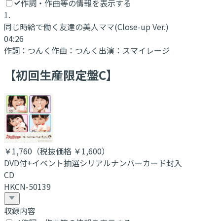
作詞・作曲等の情報を表示する
1
.
同じ時給で働く友達の美人ママ
(Close-up Ver.)
04:26
作詞：
つんく
作曲：
つんく
出演：
スマイレージ
【初回生産限定盤C】
￥1,760
（税抜価格 ￥1,600
）
DVD付+イベント抽選シリアルナンバーカード封入
CD
HKCN-50139
収録内容