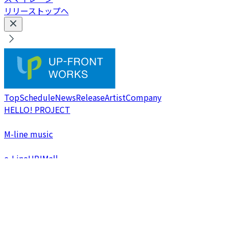
リリーストップへ
Top
Schedule
News
Release
Artist
Company
HELLO! PROJECT
M-line music
e-LineUP!Mall
SATOYAMA & SATOUMI movement
演劇女子部