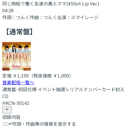
同じ時給で働く友達の美人ママ
(4Shot Lip Ver.)
04:26
作詞：
つんく
作曲：
つんく
出演：
スマイレージ
【通常盤】
定価
￥1,100
（税抜価格 ￥1,000
）
音楽配信一覧へ
通常盤･初回仕様 イベント抽選シリアルナンバーカード封入
CD
HKCN-50141
収録内容
作詞・作曲等の情報を表示する