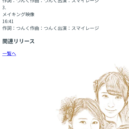
作詞：
つんく
作曲：
つんく
出演：
スマイレージ
3
.
メイキング映像
16:41
作詞：
つんく
作曲：
つんく
出演：
スマイレージ
関連リリース
一覧へ