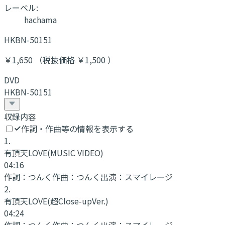
レーベル:
hachama
HKBN-50151
￥1,650 （税抜価格 ￥1,500 ）
DVD
HKBN-50151
収録内容
作詞・作曲等の情報を表示する
1
.
有頂天LOVE
(MUSIC VIDEO)
04:16
作詞：
つんく
作曲：
つんく
出演：
スマイレージ
2
.
有頂天LOVE
(超Close-upVer.)
04:24
作詞：
つんく
作曲：
つんく
出演：
スマイレージ