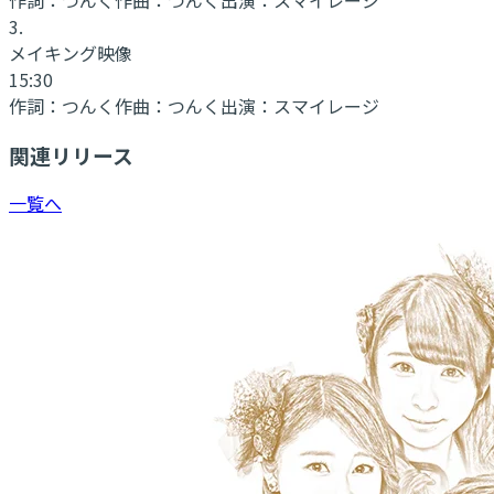
3
.
メイキング映像
15:30
作詞：
つんく
作曲：
つんく
出演：
スマイレージ
関連リリース
一覧へ