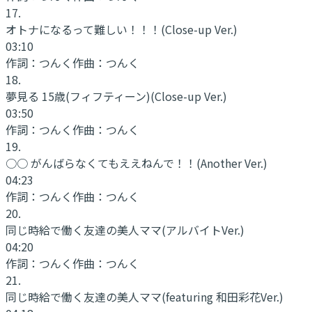
17
.
オトナになるって難しい！！！
(Close-up Ver.)
03:10
作詞：
つんく
作曲：
つんく
18
.
夢見る 15歳(フィフティーン)
(Close-up Ver.)
03:50
作詞：
つんく
作曲：
つんく
19
.
○○ がんばらなくてもええねんで！！
(Another Ver.)
04:23
作詞：
つんく
作曲：
つんく
20
.
同じ時給で働く友達の美人ママ
(アルバイトVer.)
04:20
作詞：
つんく
作曲：
つんく
21
.
同じ時給で働く友達の美人ママ
(featuring 和田彩花Ver.)