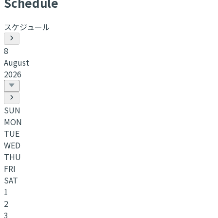
S
chedule
スケジュール
8
August
2026
SUN
MON
TUE
WED
THU
FRI
SAT
1
2
3