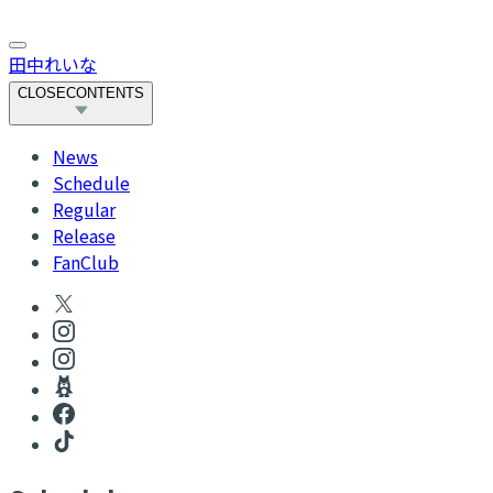
田中れいな
CLOSE
CONTENTS
News
Schedule
Regular
Release
FanClub