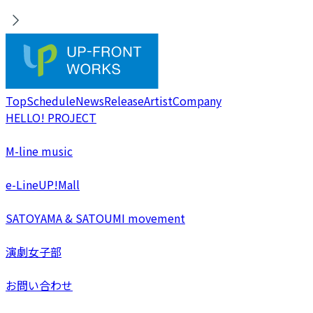
Top
Schedule
News
Release
Artist
Company
HELLO! PROJECT
M-line music
e-LineUP!Mall
SATOYAMA & SATOUMI movement
演劇女子部
お問い合わせ