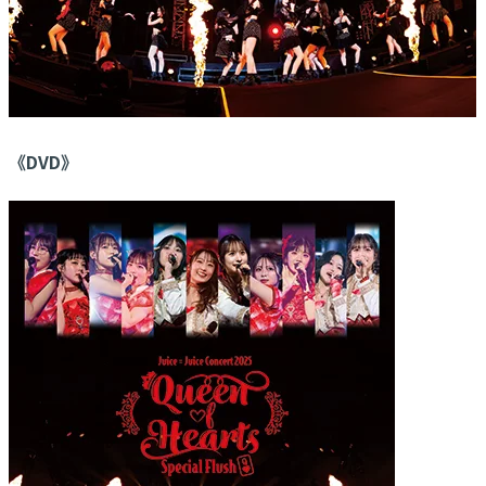
《DVD》