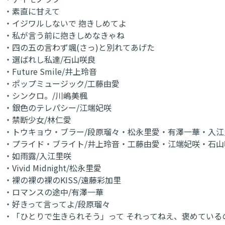
・素直に甘えて
・イジワルしないで 抱きしめてよ
・私が言う前に抱きしめなきゃね
・四の五の言わず颯(さっ)と別れてあげた
・選ばれし私達/石山咲良
・Future Smile/井上玲音
・ポップミュージック/工藤由愛
・シンクロ。/川嶋美楓
・銀色のテレパシー/江端妃咲
・禁断少女/林仁愛
・トウキョウ・ブラー/段原瑠々・松永里愛・有澤一華・入
・プライド・ブライト/井上玲音・工藤由愛・江端妃咲・石山
・如雨露/入江里咲
・Vivid Midnight/松永里愛
・裸の裸の裸のKISS/遠藤彩加里
・ロマンスの途中/有澤一華
・好きって言ってよ/段原瑠々
・「ひとりで生きられそう」って それってねえ、褒めている