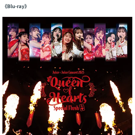
《Blu-ray》