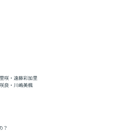
江里咲・遠藤彩加里
咲良・川嶋美楓
の？