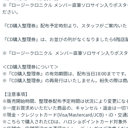
※『ロージークロニクル メンバー直筆ソロサイン入りポスタ
ださい。
『CD購入整理券』配布予定時刻より、スタッフがご案内い
『CD購入整理券』は、お並びの列がなくなりましたら6階店
※『ロージークロニクル メンバー直筆ソロサイン入りポスタ
＜CD購入整理券について＞
※『CD購入整理券』の有効期間は、配布当日18:00までです
※『CD購入整理券』の再発行はいたしません。紛失の際は
【注意事項】
※販売開始時間、整理券配布予定時間は状況により変更にな
※一度お買求めいただいた商品の、キャンセル・返金は一切
※現金・クレジットカード(Visa/Mastercard/JCB)・iD
※こちらで購入されたCDは、ハロショポイントカード対象外