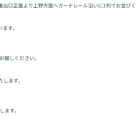
番出口正面より上野方面へガードレール沿いに1列でお並びく
います。
にお越しください。
いたします。
します。