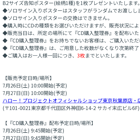
B2サイズ告知ポスター(絵柄1種)を1枚プレゼントいたします
◆ソロサイン入りポスターはスタッフがランダムでお渡しし
◆ソロサイン入りポスターの交換はできません。
◆購入時にCDの種類をお選びいただけますが、販売状況に
◆販売当日は、所定の場所にて『CD購入整理券』を配布いた
◆『CD購入整理券』をお持ちでないお客様は、ご購入いただ
◆『CD購入整理券』は、ご用意した枚数がなくなり次第終了
◆ご購入はお一人様一回につき、
3枚
までといたします。
【販売予定日時/場所】
7月26日(土) 10:00開始(予定)
7月27日(日) 10:00開始(予定)
ハロー！プロジェクトオフィシャルショップ東京秋葉原店・
(〒101-0021東京都千代田区外神田6-14-2 サカイ末広ビル6F)
【『CD購入整理券』配布予定日時/場所】
7月26日(土) 9:45開始(予定)
7月27日(日) 9:45開始(予定)