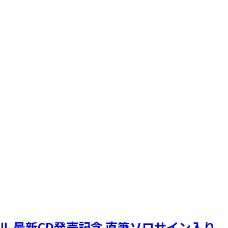
ニクル 最新CD発売記念 直筆ソロサイン入り