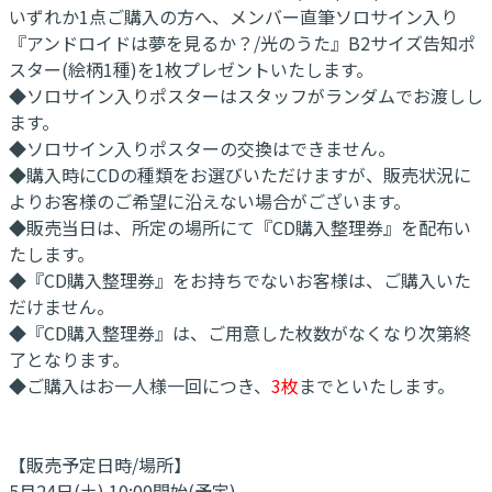
いずれか1点ご購入の方へ、メンバー直筆ソロサイン入り
『アンドロイドは夢を見るか？/光のうた』B2サイズ告知ポ
スター(絵柄1種)を1枚プレゼントいたします。
◆ソロサイン入りポスターはスタッフがランダムでお渡しし
ます。
◆ソロサイン入りポスターの交換はできません。
◆購入時にCDの種類をお選びいただけますが、販売状況に
よりお客様のご希望に沿えない場合がございます。
◆販売当日は、所定の場所にて『CD購入整理券』を配布い
たします。
◆『CD購入整理券』をお持ちでないお客様は、ご購入いた
だけません。
◆『CD購入整理券』は、ご用意した枚数がなくなり次第終
了となります。
◆ご購入はお一人様一回につき、
3枚
までといたします。
【販売予定日時/場所】
5月24日(土) 10:00開始(予定)