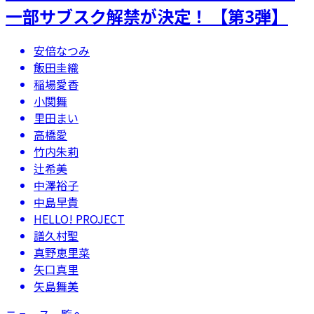
一部サブスク解禁が決定！ 【第3弾】
安倍なつみ
飯田圭織
稲場愛香
小関舞
里田まい
高橋愛
竹内朱莉
辻希美
中澤裕子
中島早貴
HELLO! PROJECT
譜久村聖
真野恵里菜
矢口真里
矢島舞美