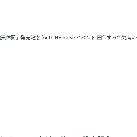
る/友達天体図』発売記念 forTUNE musicイベント 田代す