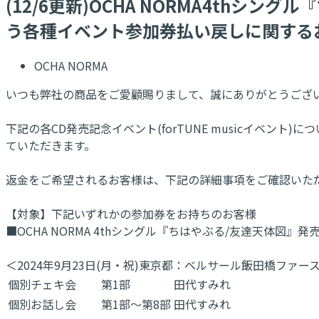
(12/6更新)OCHA NORMA4thシン
う各種イベント参加券払い戻しに関する
OCHA NORMA
いつも弊社の商品をご愛顧賜りまして、誠にありがとうござ
下記の各CD発売記念イベント(forTUNE musicイベ
ていただきます。
返金をご希望されるお客様は、下記の詳細事項をご確認いた
【対象】下記いずれかの参加券をお持ちのお客様
■OCHA NORMA 4thシングル『ちはやぶる/友達天体図』
＜2024年9月23日(月・祝)東京都：ベルサール飯田橋ファー
個別チェキ会
第1部
田代すみれ
個別お話し会
第1部～第8部
田代すみれ