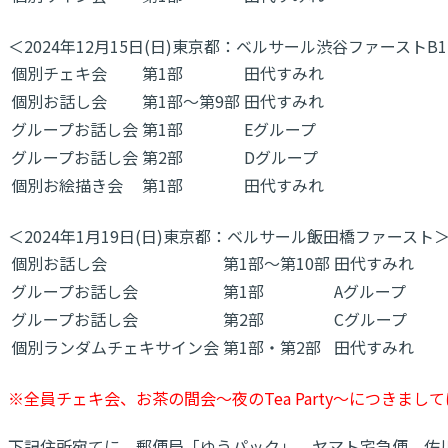
＜2024年12月15日(日)東京都：ベルサール渋谷ファーストB
個別チェキ会
第1部
田代すみれ
個別お話し会
第1部～第9部
田代すみれ
グループお話し会
第1部
Eグループ
グループお話し会
第2部
Dグループ
個別お絵描き会
第1部
田代すみれ
＜2024年1月19日(日)東京都：ベルサール飯田橋ファースト
個別お話し会
第1部～第10部
田代すみれ
グループお話し会
第1部
Aグループ
グループお話し会
第2部
Cグループ
個別ランダムチェキサイン会
第1部・第2部
田代すみれ
※全員チェキ会、お茶の間会～夜のTea Party～につきま
下記住所宛てに、郵便局「ゆうパック」、ヤマト宅急便、佐