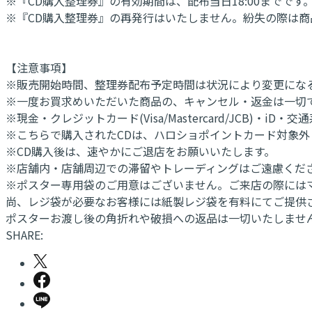
※『CD購入整理券』の有効期間は、配布当日18:00までです
※『CD購入整理券』の再発行はいたしません。紛失の際は
【注意事項】
※販売開始時間、整理券配布予定時間は状況により変更にな
※一度お買求めいただいた商品の、キャンセル・返金は一切
※現金・クレジットカード(Visa/Mastercard/JCB)・iD・交
※こちらで購入されたCDは、ハロショポイントカード対象外
※CD購入後は、速やかにご退店をお願いいたします。
※店舗内・店舗周辺での滞留やトレーディングはご遠慮くださ
※ポスター専用袋のご用意はございません。ご来店の際には
尚、レジ袋が必要なお客様には紙製レジ袋を有料にてご提供さ
ポスターお渡し後の角折れや破損への返品は一切いたしませ
SHARE: