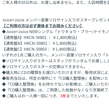
ご本人様の分以外は、お渡し出来ません。また、入店時間を
Juice=Juice メンバー直筆ソロサイン入りポスタープレゼ
【ご利用の方は必ず最後までお読みください】
◆Juice=Juice NEWシングル『トウキョウ・ブラー/ナイ
【通常盤A】HKCN-50801 ： ￥1,400(税込)
【通常盤B】HKCN-50802： ￥1,400(税込)
【通常盤C】HKCN-50803： ￥1,400(税込)
いずれか1点ご購入の方へ、メンバー直筆ソロサイン入り『トウ
◆ソロサイン入りポスターはスタッフがランダムでお渡しし
◆ソロサイン入りポスターの交換はできません。
◆購入時にCDの種類をお選びいただけますが、販売状況に
◆販売当日は、所定の場所にて『CD購入整理券』を配布いた
◆『CD購入整理券』をお持ちでないお客様は、ご購入いただ
◆『CD購入整理券』は、ご用意した枚数がなくなり次第終了
◆ご購入はお一人様一回につき、
3枚
までといたします。